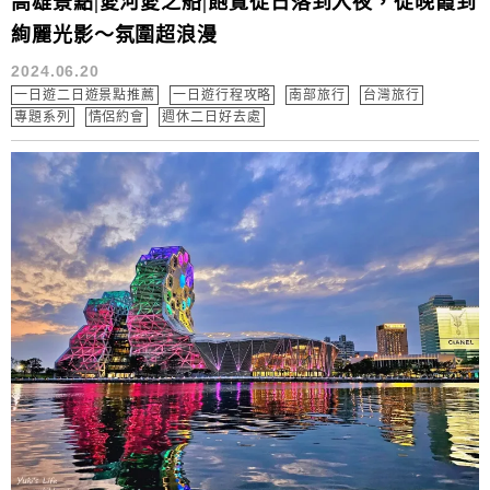
高雄景點|愛河愛之船|飽覽從日落到入夜，從晚霞到
絢麗光影～氛圍超浪漫
2024.06.20
一日遊二日遊景點推薦
一日遊行程攻略
南部旅行
台灣旅行
專題系列
情侶約會
週休二日好去處