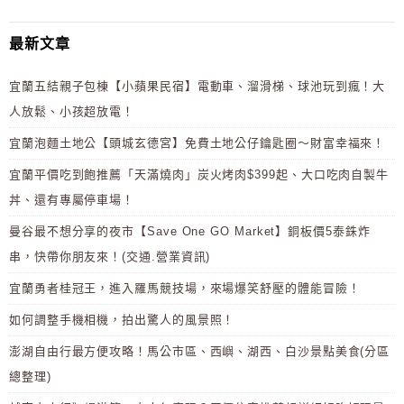
最新文章
宜蘭五結親子包棟【小蘋果民宿】電動車、溜滑梯、球池玩到瘋！大
人放鬆、小孩超放電！
宜蘭泡麵土地公【頭城玄德宮】免費土地公仔鑰匙圈～財富幸福來！
宜蘭平價吃到飽推薦「天滿燒肉」炭火烤肉$399起、大口吃肉自製牛
丼、還有專屬停車場！
曼谷最不想分享的夜市【Save One GO Market】銅板價5泰銖炸
串，快帶你朋友來！(交通.營業資訊)
宜蘭勇者桂冠王，進入羅馬競技場，來場爆笑舒壓的體能冒險！
如何調整手機相機，拍出驚人的風景照！
澎湖自由行最方便攻略！馬公市區、西嶼、湖西、白沙景點美食(分區
總整理)