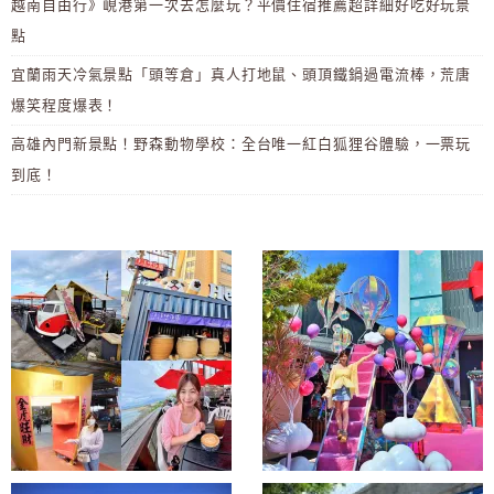
越南自由行》峴港第一次去怎麼玩？平價住宿推薦超詳細好吃好玩景
點
宜蘭雨天冷氣景點「頭等倉」真人打地鼠、頭頂鐵鍋過電流棒，荒唐
爆笑程度爆表！
高雄內門新景點！野森動物學校：全台唯一紅白狐狸谷體驗，一票玩
到底！