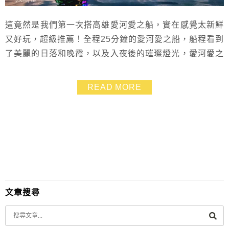
這竟然是我們第一次搭高雄愛河愛之船，實在感覺太新鮮
又好玩，超級推薦！全程25分鐘的愛河愛之船，船程看到
了美麗的日落和晚霞，以及入夜後的璀璨燈光，愛河愛之
船的船艙很舒適，視野也非常遼闊，沿途經過了許多高雄
的知名景點，並且有詳細又生動有趣的導覽，能清楚地看
READ MORE
到兩岸的風景～如果還沒搭過愛河愛之船，還蠻推薦可以
來搭看看的哦，尤其是情侶或是想感受浪漫氛圍的朋友，
絕對會愛上這裡！我們是搭夏天傍晚6點半這班，風吹...
文章搜尋