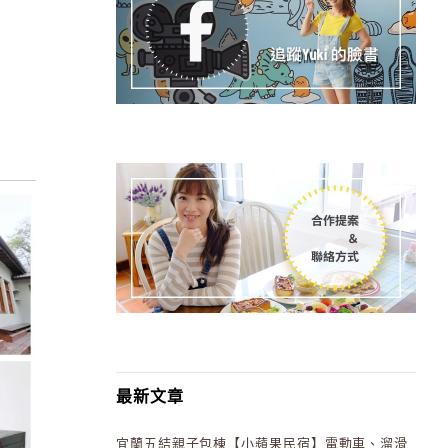
最新文章
宜蘭五結親子包棟【小蘋果民宿】電動車、溜滑