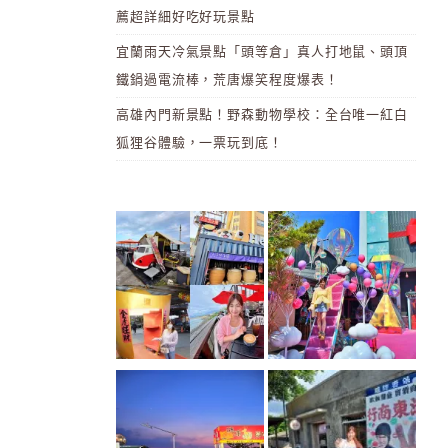
薦超詳細好吃好玩景點
宜蘭雨天冷氣景點「頭等倉」真人打地鼠、頭頂
鐵鍋過電流棒，荒唐爆笑程度爆表！
高雄內門新景點！野森動物學校：全台唯一紅白
狐狸谷體驗，一票玩到底！