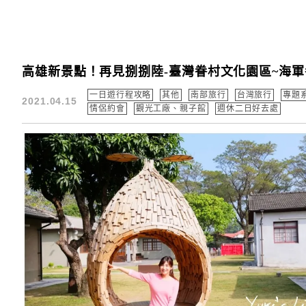
高雄新景點！再見捌捌陸-臺灣眷村文化園區~海
一日遊行程攻略
其他
南部旅行
台灣旅行
專題
2021.04.15
情侶約會
觀光工廠、親子館
週休二日好去處