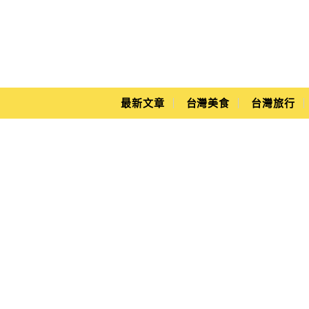
Main Menu
Yuki's Life
最新文章
台灣美食
台灣旅行
高雄左營景點