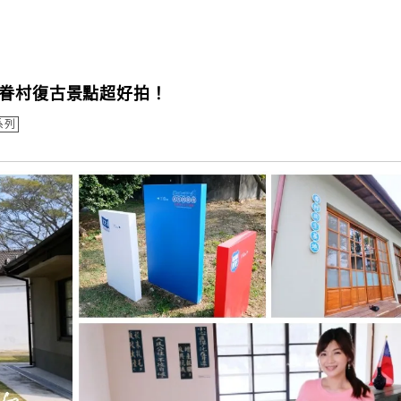
軍眷村復古景點超好拍！
系列