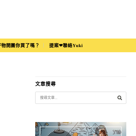
i好物開團你買了嗎？
提案❤聯絡Yuki
文章搜尋