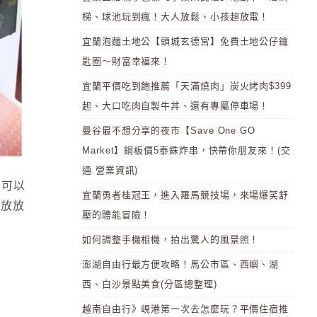
梯、球池玩到瘋！大人放鬆、小孩超放電！
宜蘭泡麵土地公【頭城玄德宮】免費土地公仔鑰
匙圈～財富幸福來！
宜蘭平價吃到飽推薦「天滿燒肉」炭火烤肉$399
起、大口吃肉自製牛丼、還有專屬停車場！
曼谷最不想分享的夜市【Save One GO
Market】銅板價5泰銖炸串，快帶你朋友來！(交
通.營業資訊)
們可以
宜蘭勇者桂冠王，進入羅馬競技場，來場爆笑舒
能放放
壓的體能冒險！
如何調整手機相機，拍出驚人的風景照！
澎湖自由行最方便攻略！馬公市區、西嶼、湖
西、白沙景點美食(分區總整理)
越南自由行》峴港第一次去怎麼玩？平價住宿推