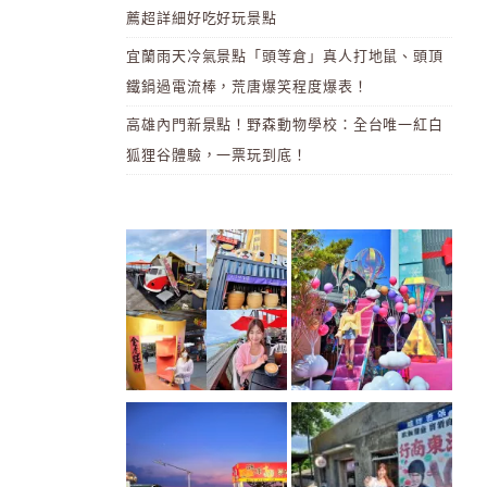
薦超詳細好吃好玩景點
宜蘭雨天冷氣景點「頭等倉」真人打地鼠、頭頂
鐵鍋過電流棒，荒唐爆笑程度爆表！
高雄內門新景點！野森動物學校：全台唯一紅白
狐狸谷體驗，一票玩到底！