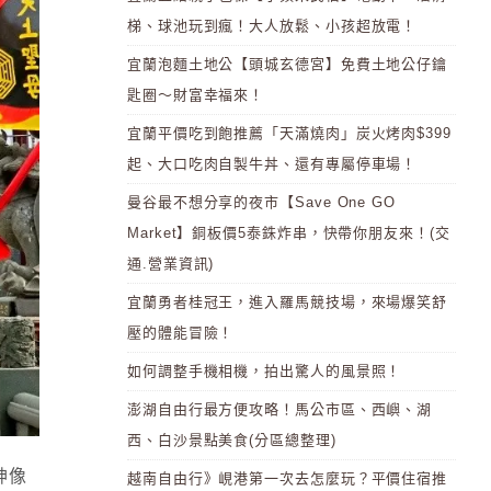
梯、球池玩到瘋！大人放鬆、小孩超放電！
宜蘭泡麵土地公【頭城玄德宮】免費土地公仔鑰
匙圈～財富幸福來！
宜蘭平價吃到飽推薦「天滿燒肉」炭火烤肉$399
起、大口吃肉自製牛丼、還有專屬停車場！
曼谷最不想分享的夜市【Save One GO
Market】銅板價5泰銖炸串，快帶你朋友來！(交
通.營業資訊)
宜蘭勇者桂冠王，進入羅馬競技場，來場爆笑舒
壓的體能冒險！
如何調整手機相機，拍出驚人的風景照！
澎湖自由行最方便攻略！馬公市區、西嶼、湖
西、白沙景點美食(分區總整理)
神像
越南自由行》峴港第一次去怎麼玩？平價住宿推