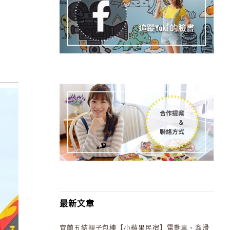
最新文章
宜蘭五結親子包棟【小蘋果民宿】電動車、溜滑