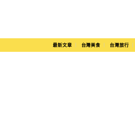
Main Menu
Yuki's Life
最新文章
台灣美食
台灣旅行
高雄北極玄天上帝