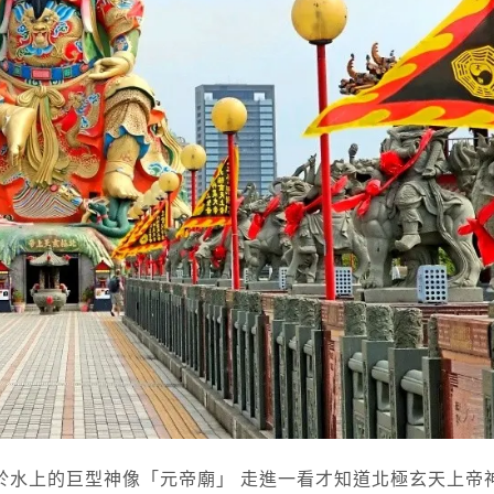
於水上的巨型神像「元帝廟」 走進一看才知道北極玄天上帝