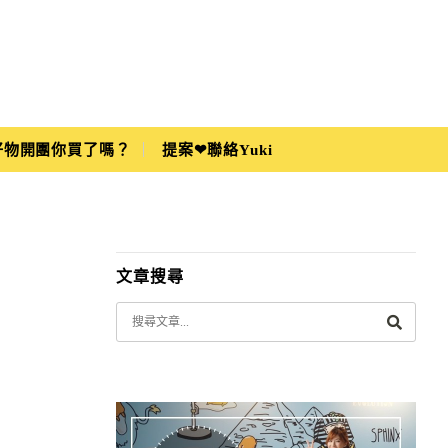
i好物開團你買了嗎？
提案❤聯絡Yuki
文章搜尋