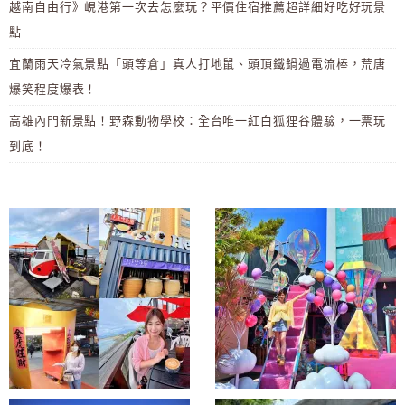
越南自由行》峴港第一次去怎麼玩？平價住宿推薦超詳細好吃好玩景
點
宜蘭雨天冷氣景點「頭等倉」真人打地鼠、頭頂鐵鍋過電流棒，荒唐
爆笑程度爆表！
高雄內門新景點！野森動物學校：全台唯一紅白狐狸谷體驗，一票玩
到底！