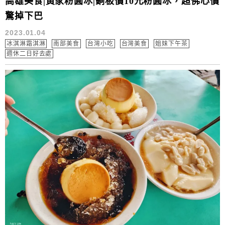
高雄美食|黃家粉圓冰|銅板價10元粉圓冰，超佛心價
驚掉下巴
2023.01.04
冰淇淋霜淇淋
南部美食
台灣小吃
台灣美食
姐妹下午茶
週休二日好去處