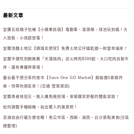
最新文章
宜蘭五結親子包棟【小蘋果民宿】電動車、溜滑梯、球池玩到瘋！大
人放鬆、小孩超放電！
宜蘭泡麵土地公【頭城玄德宮】免費土地公仔鑰匙圈～財富幸福來！
宜蘭平價吃到飽推薦「天滿燒肉」炭火烤肉$399起、大口吃肉自製牛
丼、還有專屬停車場！
曼谷最不想分享的夜市【Save One GO Market】銅板價5泰銖炸
串，快帶你朋友來！(交通.營業資訊)
宜蘭勇者桂冠王，進入羅馬競技場，來場爆笑舒壓的體能冒險！
如何調整手機相機，拍出驚人的風景照！
澎湖自由行最方便攻略！馬公市區、西嶼、湖西、白沙景點美食(分區
總整理)