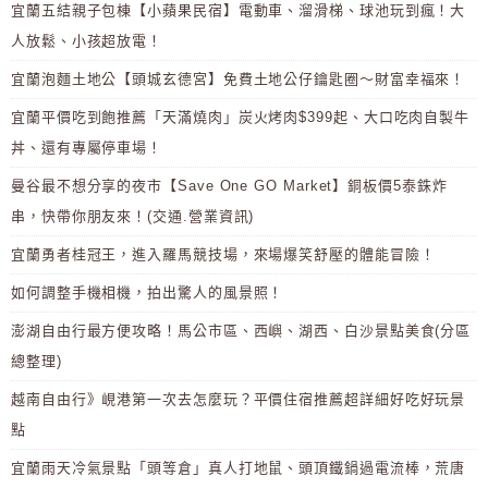
宜蘭五結親子包棟【小蘋果民宿】電動車、溜滑梯、球池玩到瘋！大
人放鬆、小孩超放電！
宜蘭泡麵土地公【頭城玄德宮】免費土地公仔鑰匙圈～財富幸福來！
宜蘭平價吃到飽推薦「天滿燒肉」炭火烤肉$399起、大口吃肉自製牛
丼、還有專屬停車場！
曼谷最不想分享的夜市【Save One GO Market】銅板價5泰銖炸
串，快帶你朋友來！(交通.營業資訊)
宜蘭勇者桂冠王，進入羅馬競技場，來場爆笑舒壓的體能冒險！
如何調整手機相機，拍出驚人的風景照！
澎湖自由行最方便攻略！馬公市區、西嶼、湖西、白沙景點美食(分區
總整理)
越南自由行》峴港第一次去怎麼玩？平價住宿推薦超詳細好吃好玩景
點
宜蘭雨天冷氣景點「頭等倉」真人打地鼠、頭頂鐵鍋過電流棒，荒唐