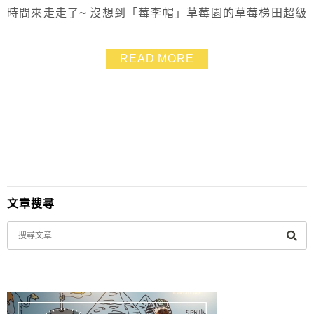
時間來走走了~ 沒想到「莓李帽」草莓園的草莓梯田超級
夢幻，遠跳山景還有藍天白雲，空氣也非常清新，讓人感
到十分放鬆 就算只是靜靜的坐在草莓園裡發呆，也覺得
READ MORE
此刻很美好 「莓李帽」草莓園不只適合全家大小來採草
莓、情侶約會，還能欣賞美景，並且品嚐一系列夢幻粉草
莓餐 包含煉乳草莓杯、草莓香腸、草莓牛奶、草莓果...
文章搜尋