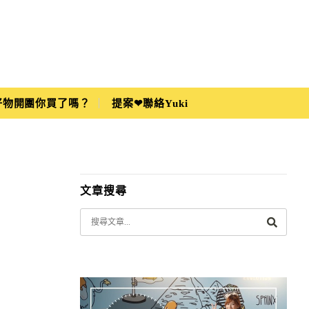
i好物開團你買了嗎？
提案❤聯絡Yuki
文章搜尋