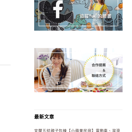
最新文章
宜蘭五結親子包棟【小蘋果民宿】電動車、溜滑