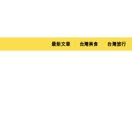
Main Menu
Yuki's Life
最新文章
台灣美食
台灣旅行
青松自在