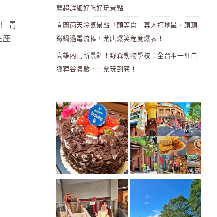
薦超詳細好吃好玩景點
！ 青
宜蘭雨天冷氣景點「頭等倉」真人打地鼠、頭頂
在座
鐵鍋過電流棒，荒唐爆笑程度爆表！
高雄內門新景點！野森動物學校：全台唯一紅白
狐狸谷體驗，一票玩到底！