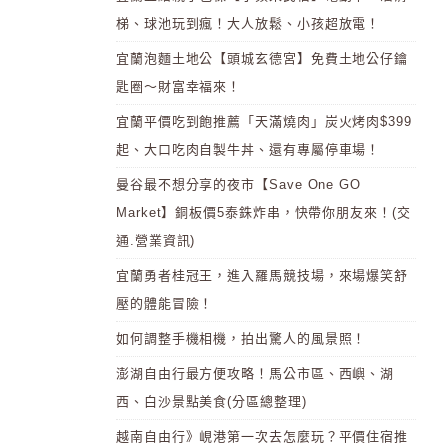
梯、球池玩到瘋！大人放鬆、小孩超放電！
宜蘭泡麵土地公【頭城玄德宮】免費土地公仔鑰
匙圈～財富幸福來！
宜蘭平價吃到飽推薦「天滿燒肉」炭火烤肉$399
起、大口吃肉自製牛丼、還有專屬停車場！
曼谷最不想分享的夜市【Save One GO
Market】銅板價5泰銖炸串，快帶你朋友來！(交
通.營業資訊)
宜蘭勇者桂冠王，進入羅馬競技場，來場爆笑舒
壓的體能冒險！
如何調整手機相機，拍出驚人的風景照！
澎湖自由行最方便攻略！馬公市區、西嶼、湖
西、白沙景點美食(分區總整理)
越南自由行》峴港第一次去怎麼玩？平價住宿推