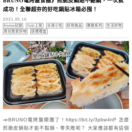
BRUNO電烤盤食譜》煎脆皮鍋貼不黏鍋，一次就
成功！全聯超夯的好吃鍋貼冰箱必囤！
2021.05.16
Home記錄
Yuki上菜
台灣小吃
好用逸品
專題系列
生活好物
育兒敗家好物
送禮禮盒
📣BRUNO電烤盤開團了！https://bit.ly/3pbw4nP 怎麼
煎脆皮鍋貼才能不黏鍋、零失敗呢？ 大家應該都有這個