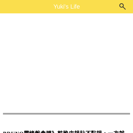
Main Menu
Yuki's Life
Yuki's Life
鍋貼推薦