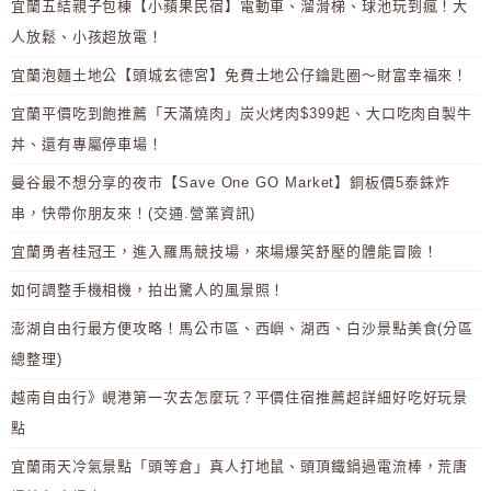
宜蘭五結親子包棟【小蘋果民宿】電動車、溜滑梯、球池玩到瘋！大
人放鬆、小孩超放電！
宜蘭泡麵土地公【頭城玄德宮】免費土地公仔鑰匙圈～財富幸福來！
宜蘭平價吃到飽推薦「天滿燒肉」炭火烤肉$399起、大口吃肉自製牛
丼、還有專屬停車場！
曼谷最不想分享的夜市【Save One GO Market】銅板價5泰銖炸
串，快帶你朋友來！(交通.營業資訊)
宜蘭勇者桂冠王，進入羅馬競技場，來場爆笑舒壓的體能冒險！
如何調整手機相機，拍出驚人的風景照！
澎湖自由行最方便攻略！馬公市區、西嶼、湖西、白沙景點美食(分區
總整理)
越南自由行》峴港第一次去怎麼玩？平價住宿推薦超詳細好吃好玩景
點
宜蘭雨天冷氣景點「頭等倉」真人打地鼠、頭頂鐵鍋過電流棒，荒唐