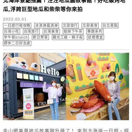
北海岸景點推薦∣汪汪地瓜園故事館∣好吃碳烤地
瓜,浮誇巨型地瓜和柴柴等你來拍
2022.03.01
一日遊行程攻略
冰淇淋霜淇淋
北部旅行
北部美食
台北景點
台灣小吃
台灣旅行
台灣美食
姐妹下午茶
專題系列
早午餐brunch
節日聚餐
觀光工廠、親子館
送禮禮盒
週休二日好去處
金山網美風地瓜故事館升級了！ 來到北海岸一日遊，經