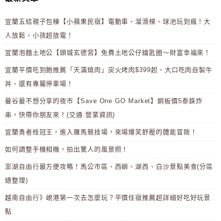
宜蘭五結親子包棟【小蘋果民宿】電動車、溜滑梯、球池玩到瘋！大
人放鬆、小孩超放電！
宜蘭泡麵土地公【頭城玄德宮】免費土地公仔鑰匙圈～財富幸福來！
宜蘭平價吃到飽推薦「天滿燒肉」炭火烤肉$399起、大口吃肉自製牛
丼、還有專屬停車場！
曼谷最不想分享的夜市【Save One GO Market】銅板價5泰銖炸
串，快帶你朋友來！(交通.營業資訊)
宜蘭勇者桂冠王，進入羅馬競技場，來場爆笑舒壓的體能冒險！
如何調整手機相機，拍出驚人的風景照！
澎湖自由行最方便攻略！馬公市區、西嶼、湖西、白沙景點美食(分區
總整理)
越南自由行》峴港第一次去怎麼玩？平價住宿推薦超詳細好吃好玩景
點