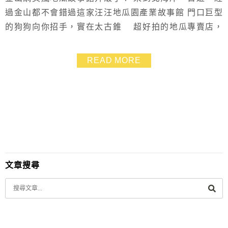
過金山都不會錯過這家汪汪地瓜園產業故事館 門口巨型
的狗狗向你招手，實在太古錐 超好拍的地瓜專賣店，
除了有金山地瓜蛋糕、地瓜飲品、地瓜餐、地瓜薯片等伴
手禮 還有好吃的碳烤地瓜，很香甜 現在升級版的打卡牆
READ MORE
提供巨型地瓜給大家當道具，很有主題性 附近可搭配和
平島公園、野柳地質公園、台電北部展示館、知味鄉玉
米、金山老街一起順遊，行程超豐富
文章搜尋