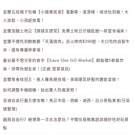
宜蘭五結親子包棟【小蘋果民宿】電動車、溜滑梯、球池玩到瘋！大
人放鬆、小孩超放電！
宜蘭泡麵土地公【頭城玄德宮】免費土地公仔鑰匙圈～財富幸福來！
宜蘭平價吃到飽推薦「天滿燒肉」炭火烤肉$399起、大口吃肉自製牛
丼、還有專屬停車場！
曼谷最不想分享的夜市【Save One GO Market】銅板價5泰銖炸
串，快帶你朋友來！(交通.營業資訊)
宜蘭勇者桂冠王，進入羅馬競技場，來場爆笑舒壓的體能冒險！
如何調整手機相機，拍出驚人的風景照！
澎湖自由行最方便攻略！馬公市區、西嶼、湖西、白沙景點美食(分區
總整理)
越南自由行》峴港第一次去怎麼玩？平價住宿推薦超詳細好吃好玩景
點