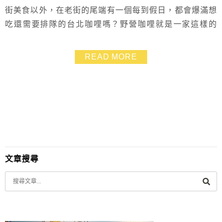
街美食以外，在老街的尾端有一個每到假日，都會爆滿想
吃還需要排隊的台北咖哩嗎？野營咖哩就是一家這樣的
店，主打露營風格但咖哩卻不簡單，用多種的印度辛香料
與傳統咖哩的作法，熬煮出香噴噴的咖哩醬，搭配用蔬菜
READ MORE
與肉類平衡的咖哩。從基本款的炸豬排到骰子菲力牛肉、
不知道要吃什麼雞豬牛都有的男子漢咖哩，都可以滿足
你！
文章搜尋