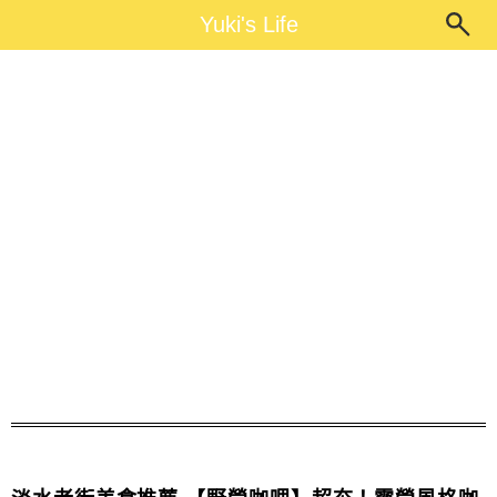
Main Menu
Yuki's Life
Yuki's Life
野營咖哩menu