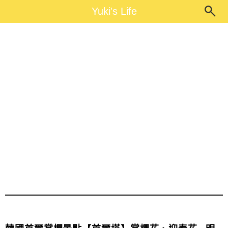
Main Menu
Yuki's Life
Yuki's Life
迎春花