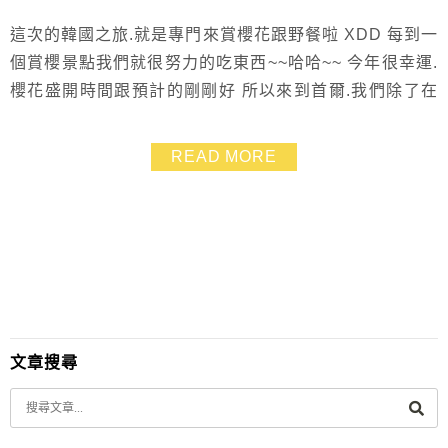
這次的韓國之旅.就是專門來賞櫻花跟野餐啦 XDD 每到一
個賞櫻景點我們就很努力的吃東西~~哈哈~~ 今年很幸運.
櫻花盛開時間跟預計的剛剛好 所以來到首爾.我們除了在
明洞大肆血拼之外 也要從這裡小小運動一下.爬山去欣賞
傳說中爆炸美的櫻花喲!! 我們這次的路線很輕鬆.避開人擠
READ MORE
人的賞花人潮 櫻花步道吹著櫻花雪~比擠爆的纜車更加浪
漫呢!!
文章搜尋