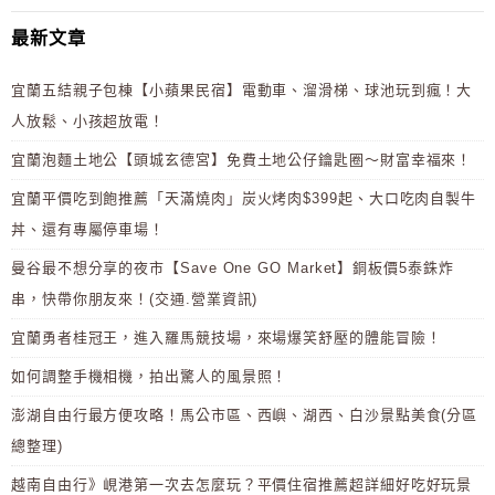
最新文章
宜蘭五結親子包棟【小蘋果民宿】電動車、溜滑梯、球池玩到瘋！大
人放鬆、小孩超放電！
宜蘭泡麵土地公【頭城玄德宮】免費土地公仔鑰匙圈～財富幸福來！
宜蘭平價吃到飽推薦「天滿燒肉」炭火烤肉$399起、大口吃肉自製牛
丼、還有專屬停車場！
曼谷最不想分享的夜市【Save One GO Market】銅板價5泰銖炸
串，快帶你朋友來！(交通.營業資訊)
宜蘭勇者桂冠王，進入羅馬競技場，來場爆笑舒壓的體能冒險！
如何調整手機相機，拍出驚人的風景照！
澎湖自由行最方便攻略！馬公市區、西嶼、湖西、白沙景點美食(分區
總整理)
越南自由行》峴港第一次去怎麼玩？平價住宿推薦超詳細好吃好玩景