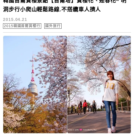
韓國首爾賞櫻景點【首爾塔】賞櫻花、迎春花~ 明
洞步行小爬山輕鬆路線.不搭纜車人擠人
2015.04.21
2015韓國首爾賞櫻行
國外旅行