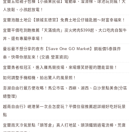
宜蘭五結親子包棟【小蘋果民宿】電動車、溜滑梯、球池玩到瘋！大
人放鬆、小孩超放電！
宜蘭泡麵土地公【頭城玄德宮】免費土地公仔鑰匙圈～財富幸福來！
宜蘭平價吃到飽推薦「天滿燒肉」炭火烤肉$399起、大口吃肉自製牛
丼、還有專屬停車場！
曼谷最不想分享的夜市【Save One GO Market】銅板價5泰銖炸
串，快帶你朋友來！(交通.營業資訊)
宜蘭勇者桂冠王，進入羅馬競技場，來場爆笑舒壓的體能冒險！
如何調整手機相機，拍出驚人的風景照！
澎湖自由行最方便攻略！馬公市區、西嶼、湖西、白沙景點美食(分區
總整理)
越南自由行》峴港第一次去怎麼玩？平價住宿推薦超詳細好吃好玩景
點
宜蘭雨天冷氣景點「頭等倉」真人打地鼠、頭頂鐵鍋過電流棒，荒唐