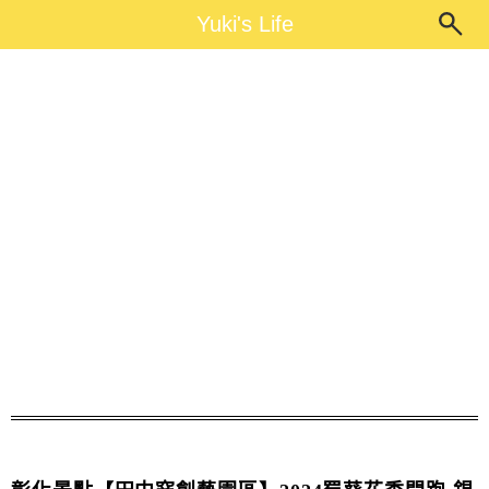
Main Menu
Yuki's Life
Yuki's Life
賞花景點