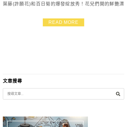
葉藤(許願花)和百日菊的爆發綻放秀！花兒們開的鮮艷漂
亮，想來的話要把握時間~來到這裡還能品嘗窯烤麵包，
體驗手拉坏和彩繪DIY，並跟超親人的貓咪互動哦~~趕緊
READ MORE
攜家帶眷一起來玩吧！
文章搜尋