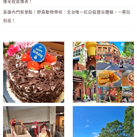
爆笑程度爆表！
高雄內門新景點！野森動物學校：全台唯一紅白狐狸谷體驗，一票玩
到底！