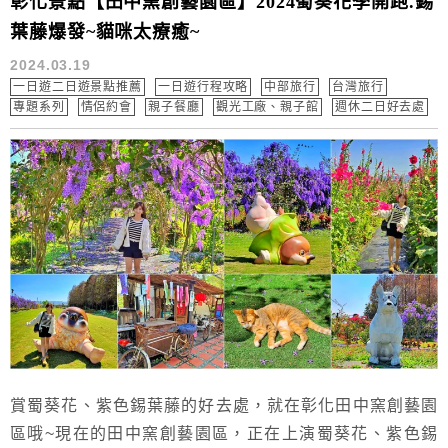
彰化景點【田中窯創藝園區】2024蜀葵花季開跑.錫
葉藤爆發~貓咪太療癒~
2024.03.19
一日遊二日遊景點推薦
一日遊行程攻略
中部旅行
台灣旅行
專題系列
情侶約會
親子餐廳
觀光工廠、親子館
週休二日好去處
賞蜀葵花、紫色錫葉藤的好去處，就在彰化田中窯創藝園
區哦~現在的田中窯創藝園區，正在上演蜀葵花、紫色錫