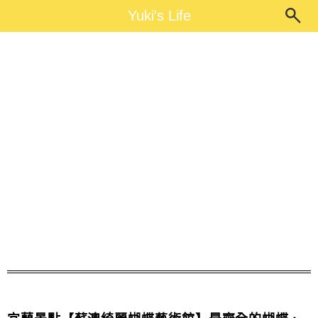
Main Menu
Yuki's Life
Yuki's Life
親子旅遊