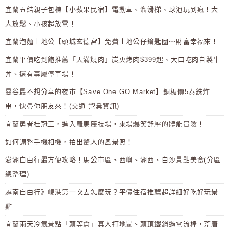
宜蘭五結親子包棟【小蘋果民宿】電動車、溜滑梯、球池玩到瘋！大
人放鬆、小孩超放電！
宜蘭泡麵土地公【頭城玄德宮】免費土地公仔鑰匙圈～財富幸福來！
宜蘭平價吃到飽推薦「天滿燒肉」炭火烤肉$399起、大口吃肉自製牛
丼、還有專屬停車場！
曼谷最不想分享的夜市【Save One GO Market】銅板價5泰銖炸
串，快帶你朋友來！(交通.營業資訊)
宜蘭勇者桂冠王，進入羅馬競技場，來場爆笑舒壓的體能冒險！
如何調整手機相機，拍出驚人的風景照！
澎湖自由行最方便攻略！馬公市區、西嶼、湖西、白沙景點美食(分區
總整理)
越南自由行》峴港第一次去怎麼玩？平價住宿推薦超詳細好吃好玩景
點
宜蘭雨天冷氣景點「頭等倉」真人打地鼠、頭頂鐵鍋過電流棒，荒唐