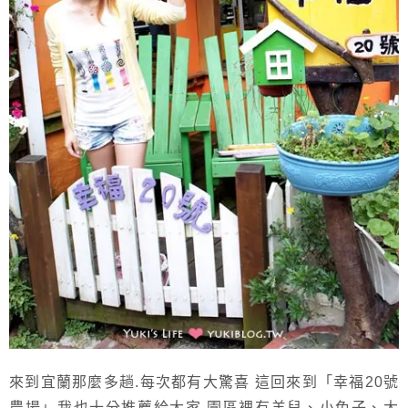
來到宜蘭那麼多趟.每次都有大驚喜 這回來到「幸福20號
農場」我也十分推薦給大家 園區裡有羊兒、小兔子、大