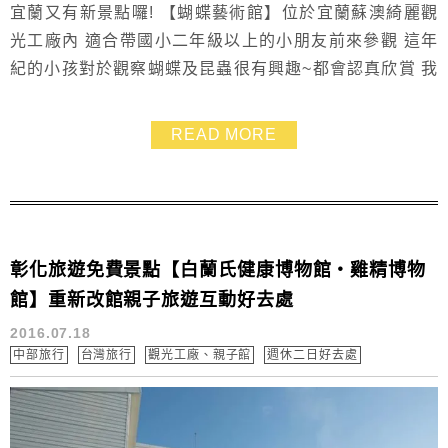
宜蘭又有新景點囉! 【蝴蝶藝術館】位於宜蘭蘇澳綺麗觀
光工廠內 適合帶國小二年級以上的小朋友前來參觀 這年
紀的小孩對於觀察蝴蝶及昆蟲很有興趣~都會認真欣賞 我
也是受到小西瓜的影響.所以有認真看解說並與她討論喲
~~ 因為仔細的觀察.我們才發現到蝴蝶有那麼多種.是那麼
READ MORE
的美❤這次收獲滿滿滿 附近的親子景點也不少~ 像是蜡藝
蠟筆城堡、宜蘭餅發明館、一米特、奇麗灣珍奶文化館、
安永心食館、蘇澳冷泉公園 當然也可...
彰化旅遊免費景點【白蘭氏健康博物館‧雞精博物
館】重新改館親子旅遊互動好去處
2016.07.18
中部旅行
台灣旅行
觀光工廠、親子館
週休二日好去處