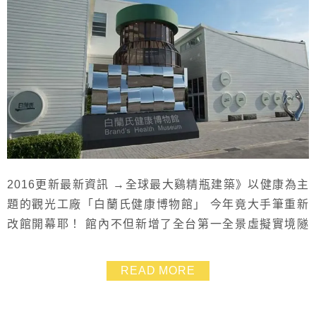
2016更新最新資訊 →全球最大鷄精瓶建築》以健康為主
題的觀光工廠「白蘭氏健康博物館」 今年竟大手筆重新
改館開幕耶！ 館內不但新增了全台第一全景虛擬實境隧
道.還有好多高科技多媒體互動體驗裝置 比之前去玩時更
有知識性、更好玩！ 而且為了讓消費者食的安心~~白蘭
READ MORE
氏是業界唯一公開完整製程.讓訪客親自來檢驗！ 如果有
機會一定要再去參觀哦！ 白蘭氏健康博物館：