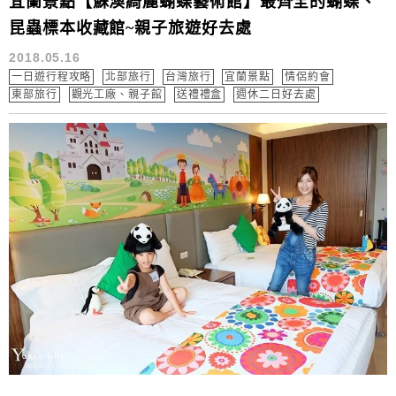
宜蘭景點【蘇澳綺麗蝴蝶藝術館】最齊全的蝴蝶、
昆蟲標本收藏館~親子旅遊好去處
2018.05.16
一日遊行程攻略
北部旅行
台灣旅行
宜蘭景點
情侶約會
東部旅行
觀光工廠、親子館
送禮禮盒
週休二日好去處