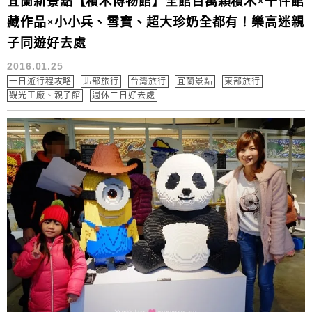
宜蘭新景點【積木博物館】全館百萬顆積木×千件館
藏作品×小小兵、雪寶、超大珍奶全都有！樂高迷親
子同遊好去處
2016.01.25
一日遊行程攻略
北部旅行
台灣旅行
宜蘭景點
東部旅行
觀光工廠、親子館
週休二日好去處