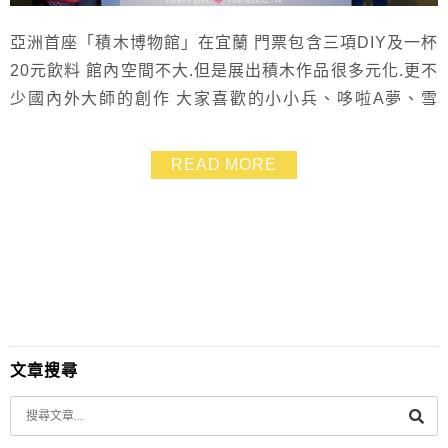
亞洲首座「積木博物館」在宜蘭 門票包含三項DIY及一杯
20元飲料 館內空間不大.但是展出積木作品很多元化.更不
少國內外大師的創作 大家喜歡的小小兵、哆啦A夢、雪
寶、圓仔、大眼怪…等全都有 耗時2年才完成的清明上河
圖積木版也相當吸睛
READ MORE
文章搜尋