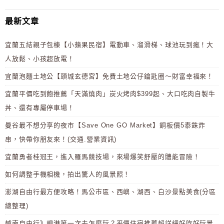
最新文章
宜蘭五結親子包棟【小蘋果民宿】電動車、溜滑梯、球池玩到瘋！大
人放鬆、小孩超放電！
宜蘭泡麵土地公【頭城玄德宮】免費土地公仔鑰匙圈～財富幸福來！
宜蘭平價吃到飽推薦「天滿燒肉」炭火烤肉$399起、大口吃肉自製牛
丼、還有專屬停車場！
曼谷最不想分享的夜市【Save One GO Market】銅板價5泰銖炸
串，快帶你朋友來！(交通.營業資訊)
宜蘭勇者桂冠王，進入羅馬競技場，來場爆笑舒壓的體能冒險！
如何調整手機相機，拍出驚人的風景照！
澎湖自由行最方便攻略！馬公市區、西嶼、湖西、白沙景點美食(分區
總整理)
越南自由行》峴港第一次去怎麼玩？平價住宿推薦超詳細好吃好玩景