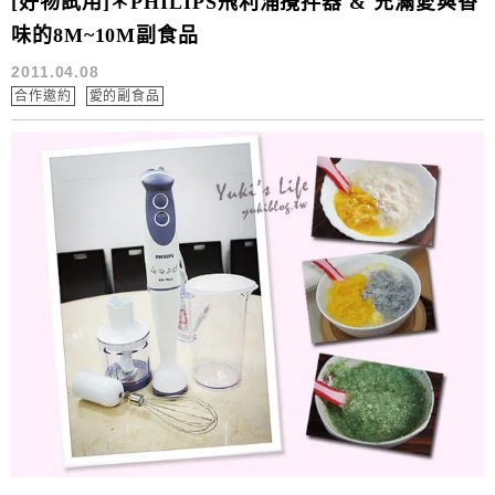
[好物試用]＊PHILIPS飛利浦攪拌器 & 充滿愛與香
味的8M~10M副食品
2011.04.08
合作邀約
愛的副食品