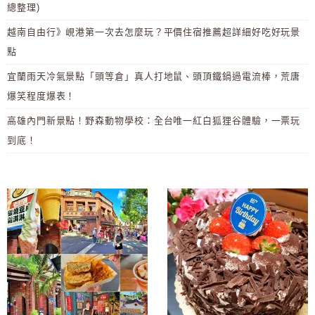
總整理)
越南自由行》峴港第一次去怎麼玩？平價住宿推薦超詳細好吃好玩景
點
宜蘭雨天冷氣景點「頭等倉」真人打地鼠、頭頂鐵鍋過電流棒，荒唐
爆笑程度爆表！
高雄內門新景點！野森動物學校：全台唯一紅白狐狸谷體驗，一票玩
到底！