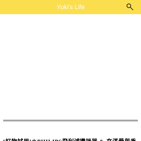
Main Menu
Yuki's Life
Yuki's Life
育兒敗家