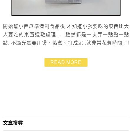
開始幫小西瓜準備副食品後.才知道小孩要吃的東西比大
人要吃的東西還難處理..... 雖然都是一次弄一點點一點
點..不過光是要川燙、蒸煮、打成泥..就非常花費時間了!
我覺得川燙和蒸煮的這個手續其實很方便.有大同電鍋一
切都ok! 不過打成泥這個步驟用果汁機就是不好用... 燙好
READ MORE
或是蒸好的食物放到果汁機去打.也不一定打的綿密.然後
份量太小又會打不到 再來就是..果汁機一大台好難洗喲....
也因此.這台...
文章搜尋