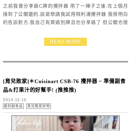
之前我曾分享過C牌的攪拌器 用了一陣子之後.在上個月
接到了公關邀約.說是想請我試用飛利浦攪拌器 我很明白
的告訴對方.我自己有買過別牌且也分享過了 但公關也很
有誠意的說沒有關係.只希望我能體驗看看.有好的地方再
推薦給網友 如此一來.也讓我考慮度降底很多.最後還是請
READ MORE
公關寄過來了 試用跟體驗的過程我都有記錄下來 這篇就
跟小西瓜充滿愛與香味的8M~10M副食品一同分享給大家
吧! 滿8個月後的小西瓜越吃越好...
[育兒敗家]＊Cuisinart CSB-76 攪拌器 ~ 準備副食
品&打果汁的好幫手! (推推推)
2010.12.16
愛的副食品
育兒敗家好物