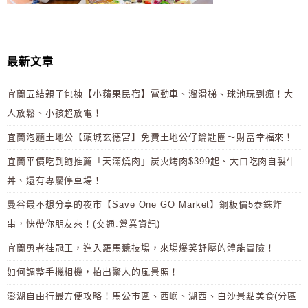
最新文章
宜蘭五結親子包棟【小蘋果民宿】電動車、溜滑梯、球池玩到瘋！大
人放鬆、小孩超放電！
宜蘭泡麵土地公【頭城玄德宮】免費土地公仔鑰匙圈～財富幸福來！
宜蘭平價吃到飽推薦「天滿燒肉」炭火烤肉$399起、大口吃肉自製牛
丼、還有專屬停車場！
曼谷最不想分享的夜市【Save One GO Market】銅板價5泰銖炸
串，快帶你朋友來！(交通.營業資訊)
宜蘭勇者桂冠王，進入羅馬競技場，來場爆笑舒壓的體能冒險！
如何調整手機相機，拍出驚人的風景照！
澎湖自由行最方便攻略！馬公市區、西嶼、湖西、白沙景點美食(分區