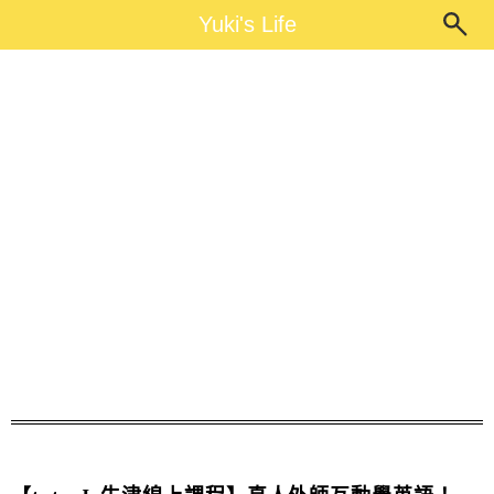
Main Menu
Yuki's Life
Yuki's Life
育兒好物