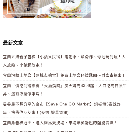
最新文章
宜蘭五結親子包棟【小蘋果民宿】電動車、溜滑梯、球池玩到瘋！大
人放鬆、小孩超放電！
宜蘭泡麵土地公【頭城玄德宮】免費土地公仔鑰匙圈～財富幸福來！
宜蘭平價吃到飽推薦「天滿燒肉」炭火烤肉$399起、大口吃肉自製牛
丼、還有專屬停車場！
曼谷最不想分享的夜市【Save One GO Market】銅板價5泰銖炸
串，快帶你朋友來！(交通.營業資訊)
宜蘭勇者桂冠王，進入羅馬競技場，來場爆笑舒壓的體能冒險！