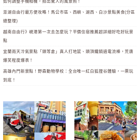
如何調整手機相機，拍出驚人的風景照！
澎湖自由行最方便攻略！馬公市區、西嶼、湖西、白沙景點美食(分區
總整理)
越南自由行》峴港第一次去怎麼玩？平價住宿推薦超詳細好吃好玩景
點
宜蘭雨天冷氣景點「頭等倉」真人打地鼠、頭頂鐵鍋過電流棒，荒唐
爆笑程度爆表！
高雄內門新景點！野森動物學校：全台唯一紅白狐狸谷體驗，一票玩
到底！