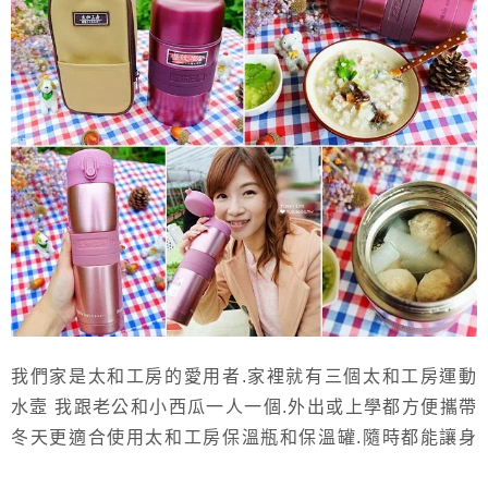
我們家是太和工房的愛用者.家裡就有三個太和工房運動
水壼 我跟老公和小西瓜一人一個.外出或上學都方便攜帶
冬天更適合使用太和工房保溫瓶和保溫罐.隨時都能讓身
體暖呼呼 也減少攝取含糖飲料和垃圾的製造 而且業界首