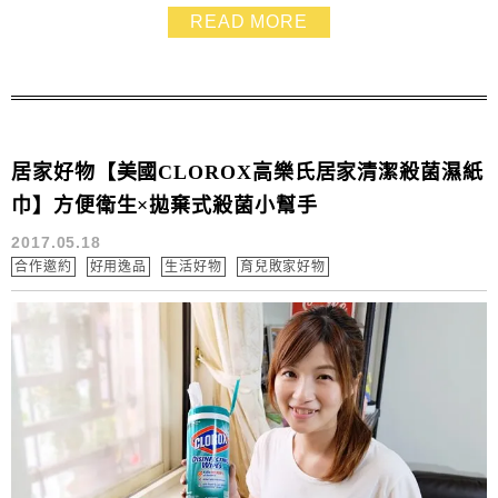
創SUS316不鏽鋼製造.不但外觀好看設計漂亮 材質用料
READ MORE
也講求耐酸耐鹼抗腐蝕 是親子野餐出遊必備好物!
GBH55保溫罐更是能當作行動廚房 幾個簡單的步驟.就可
以在公司或外出時享用健康美味的方便...
居家好物【美國CLOROX高樂氏居家清潔殺菌濕紙
巾】方便衛生×拋棄式殺菌小幫手
2017.05.18
合作邀約
好用逸品
生活好物
育兒敗家好物