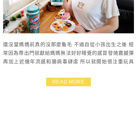
還沒當媽媽前真的沒那麼龜毛 不過自從小孩出生之後 經
常因為帶出門就獻給媽媽無法好好睡覺的感冒發燒震撼彈
再加上近幾年流感和腸病毒肆虐 所以就開始很注重玩具
及日常用品的清潔跟消毒 在家是還好.比較能掌控消毒頻
率.手也可以常常清洗 但如果是外出借百貨公司推車或是
READ MORE
坐量販店的推車.就會很容易因為手上沾附細菌病毒而中
獎 這時候如果有美國CLOROX高樂氏居家清潔殺菌濕紙
巾就會很方便 可以使用在硬質物品及不滲...