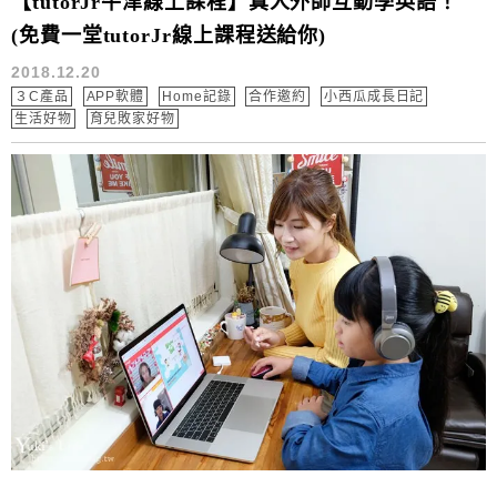
【tutorJr牛津線上課程】真人外師互動學英語！
(免費一堂tutorJr線上課程送給你)
2018.12.20
３C產品
APP軟體
Home記錄
合作邀約
小西瓜成長日記
生活好物
育兒敗家好物