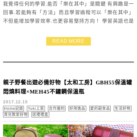
我覺得任何的學習.能否「樂在其中」是關鍵 有興趣是一
回事.若能夠有「方法」而且學習過程可以「樂在其中」
不但能增加學習效率.也更容易堅持方向！ 學習英語也是
一樣的.即便小西瓜一直保持著高度的熱情與興趣 但考慮
到種種的因素~包含孩子在學校的時間已經很長.功課也越
READ MORE
來越多.接送不方便等問題 害怕再上英語補習班會太累太
辛苦而無法堅持 也讓原本有興趣的事情變得不再喜歡～
所以上了國小之後便沒有在學校課程以外...
親子野餐出遊必備好物【太和工房】GBH55保溫罐
悶燒料理×MEH45不鏽鋼保溫瓶
2017.12.15
Home記錄
Yuki上菜
合作邀約
好用逸品
愛的副食品
生活好物
育兒敗家好物
送禮禮盒