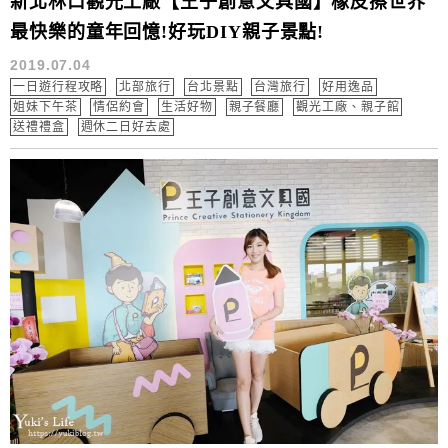
新北林口觀光工廠【王子創意文具國】橡皮擦世界
最快樂的童年回憶!好玩DIY親子景點!
2019.07.04
一日遊行程攻略
北部旅行
台北景點
台灣旅行
好用逸品
姐妹下午茶
情侶約會
生活好物
親子餐廳
觀光工廠、親子館
送禮禮盒
週休二日好去處