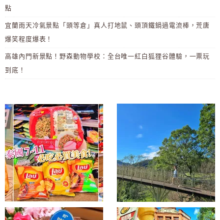
點
宜蘭雨天冷氣景點「頭等倉」真人打地鼠、頭頂鐵鍋過電流棒，荒唐
爆笑程度爆表！
高雄內門新景點！野森動物學校：全台唯一紅白狐狸谷體驗，一票玩
到底！