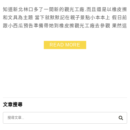
知道新北林口多了一間新的觀光工廠.而且還是以橡皮擦
和文具為主題 當下就默默記在親子景點小本本上 假日前
跟小西瓜預告準備帶她到橡皮擦觀光工廠去參觀 果然這
孩子又驚又喜看的出來超興奮！ 文具和橡皮擦類的物品
真的是會讓國小生感興趣的東西呀～ 尤其小西瓜這年紀.
READ MORE
最愛逛的就是文具店 每次在筆類跟橡皮擦那區都待超久
這回來到《王子創意文具國》展出和販售橡皮擦可是很多
都在外面看不到的哦～ 還有不少是我們小時候所...
文章搜尋