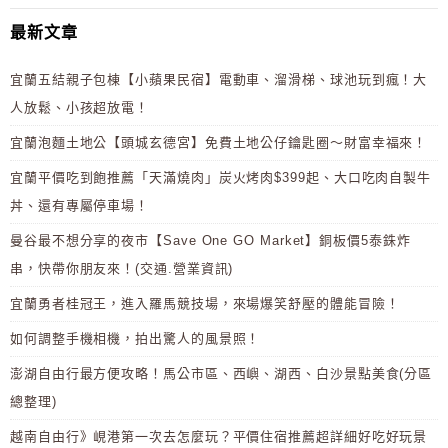
最新文章
宜蘭五結親子包棟【小蘋果民宿】電動車、溜滑梯、球池玩到瘋！大
人放鬆、小孩超放電！
宜蘭泡麵土地公【頭城玄德宮】免費土地公仔鑰匙圈～財富幸福來！
宜蘭平價吃到飽推薦「天滿燒肉」炭火烤肉$399起、大口吃肉自製牛
丼、還有專屬停車場！
曼谷最不想分享的夜市【Save One GO Market】銅板價5泰銖炸
串，快帶你朋友來！(交通.營業資訊)
宜蘭勇者桂冠王，進入羅馬競技場，來場爆笑舒壓的體能冒險！
如何調整手機相機，拍出驚人的風景照！
澎湖自由行最方便攻略！馬公市區、西嶼、湖西、白沙景點美食(分區
總整理)
越南自由行》峴港第一次去怎麼玩？平價住宿推薦超詳細好吃好玩景