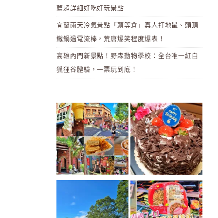
薦超詳細好吃好玩景點
宜蘭雨天冷氣景點「頭等倉」真人打地鼠、頭頂
鐵鍋過電流棒，荒唐爆笑程度爆表！
高雄內門新景點！野森動物學校：全台唯一紅白
狐狸谷體驗，一票玩到底！