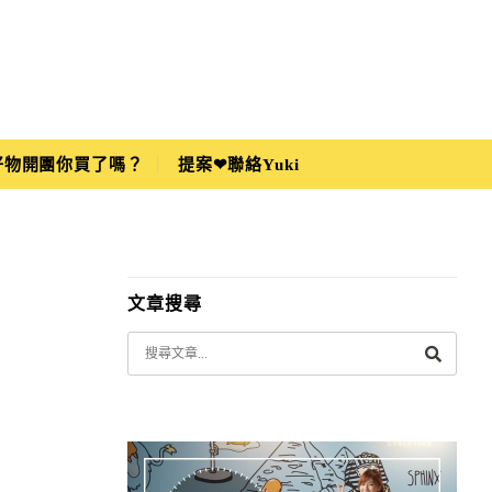
i好物開團你買了嗎？
提案❤聯絡Yuki
文章搜尋