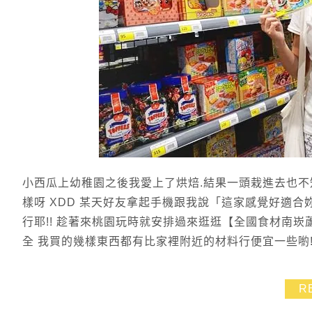
小西瓜上幼稚園之後我愛上了烘焙.結果一頭栽進去也不
樣呀 XDD 某天好友拿起手機跟我說「這家感覺好適合妳
行耶!! 趁著來桃園玩時就安排過來逛逛【全國食材南崁
全 我買的幾樣東西都有比家裡附近的材料行便宜一些喲!! 
R