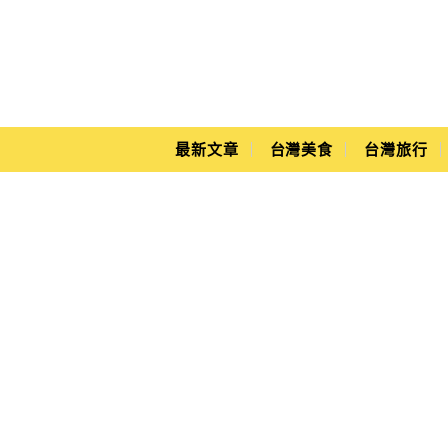
Main Menu
Yuki's Life
最新文章
台灣美食
台灣旅行
烘焙食材店