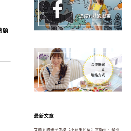
孩願
最新文章
宜蘭五結親子包棟【小蘋果民宿】電動車、溜滑