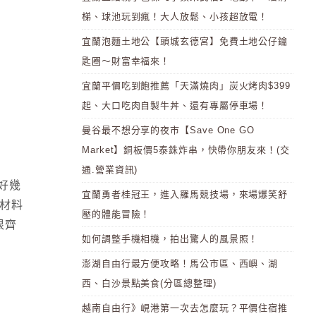
梯、球池玩到瘋！大人放鬆、小孩超放電！
宜蘭泡麵土地公【頭城玄德宮】免費土地公仔鑰
匙圈～財富幸福來！
宜蘭平價吃到飽推薦「天滿燒肉」炭火烤肉$399
起、大口吃肉自製牛丼、還有專屬停車場！
曼谷最不想分享的夜市【Save One GO
Market】銅板價5泰銖炸串，快帶你朋友來！(交
通.營業資訊)
好幾
宜蘭勇者桂冠王，進入羅馬競技場，來場爆笑舒
的材料
壓的體能冒險！
很齊
如何調整手機相機，拍出驚人的風景照！
澎湖自由行最方便攻略！馬公市區、西嶼、湖
西、白沙景點美食(分區總整理)
越南自由行》峴港第一次去怎麼玩？平價住宿推