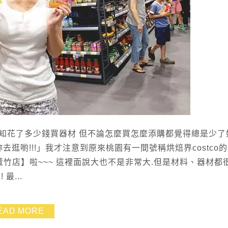
知花了多少錢買器材 但不論怎麼買怎麼添購都覺得總是少了
去逛喲!!!」我才注意到原來桃園有一間號稱烘焙界costco
蘆竹店】啦~~~ 這裡面說大也不是非常大.但是材料、器材都
最...
EAD MORE