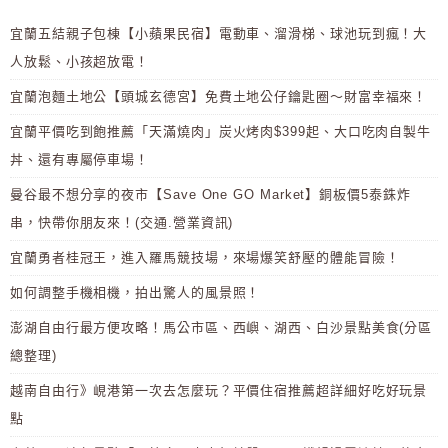
宜蘭五結親子包棟【小蘋果民宿】電動車、溜滑梯、球池玩到瘋！大
人放鬆、小孩超放電！
宜蘭泡麵土地公【頭城玄德宮】免費土地公仔鑰匙圈～財富幸福來！
宜蘭平價吃到飽推薦「天滿燒肉」炭火烤肉$399起、大口吃肉自製牛
丼、還有專屬停車場！
曼谷最不想分享的夜市【Save One GO Market】銅板價5泰銖炸
串，快帶你朋友來！(交通.營業資訊)
宜蘭勇者桂冠王，進入羅馬競技場，來場爆笑舒壓的體能冒險！
如何調整手機相機，拍出驚人的風景照！
澎湖自由行最方便攻略！馬公市區、西嶼、湖西、白沙景點美食(分區
總整理)
越南自由行》峴港第一次去怎麼玩？平價住宿推薦超詳細好吃好玩景
點