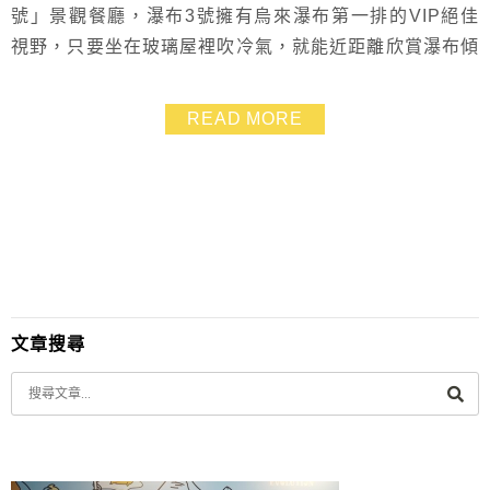
號」景觀餐廳，瀑布3號擁有烏來瀑布第一排的VIP絕佳
視野，只要坐在玻璃屋裡吹冷氣，就能近距離欣賞瀑布傾
瀉而下的壯觀美景，無敵景色彷彿置身在天然的畫框中哦
～而除了美景加持，瀑布3號的室內裝潢也是走一個森林
READ MORE
系的清新風格，面對瀑布的絕佳拍照區還特地保留不能用
餐，只能說這點還蠻用心的耶～讓來訪的大家都能拍到美
美的網美照！我覺得想在新北找到一個能放鬆身心的地
方...
文章搜尋