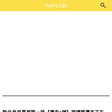
Main Menu
Yuki's Life
Yuki's Life
烏來推薦餐廳