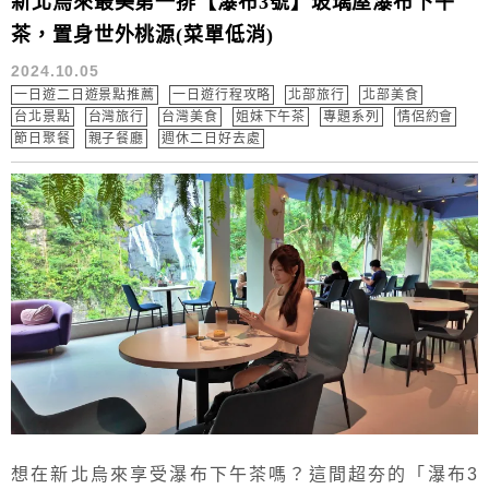
新北烏來最美第一排【瀑布3號】玻璃屋瀑布下午
茶，置身世外桃源(菜單低消)
2024.10.05
一日遊二日遊景點推薦
一日遊行程攻略
北部旅行
北部美食
台北景點
台灣旅行
台灣美食
姐妹下午茶
專題系列
情侶約會
節日聚餐
親子餐廳
週休二日好去處
想在新北烏來享受瀑布下午茶嗎？這間超夯的「瀑布3