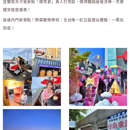
宜蘭雨天冷氣景點「頭等倉」真人打地鼠、頭頂鐵鍋過電流棒，荒唐
爆笑程度爆表！
高雄內門新景點！野森動物學校：全台唯一紅白狐狸谷體驗，一票玩
到底！