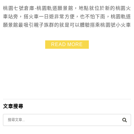
桃園七號倉庫-桃園軌道願景館，地點就位於新的桃園火
車站旁，搭火車一日遊非常方便，也不怕下雨，桃園軌道
願景館最吸引親子族群的就是可以體驗搭乘桃園號小火車
的樂趣，還能自己當捷運車長開車、3D軌道城市立體互
動區、小火車積木免費遊玩、兒童交通閱讀室…等，以火
READ MORE
車為主題，讓孩子在遊玩中也能學習新的知識，而且這裡
不只好玩，由舊倉庫群改建的桃園軌道願景館也很好拍照
文章搜尋