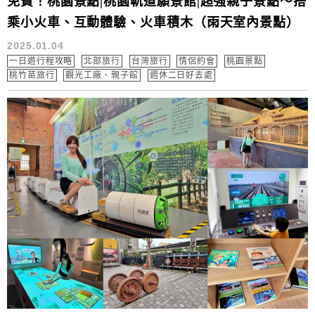
免費！桃園景點|桃園軌道願景館|超強親子景點～搭
乘小火車、互動體驗、火車積木（雨天室內景點）
2025.01.04
一日遊行程攻略
北部旅行
台灣旅行
情侶約會
桃園景點
桃竹苗旅行
觀光工廠、親子館
週休二日好去處