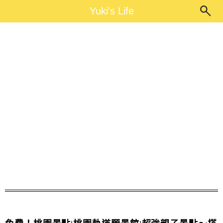
Main Menu
Yuki's Life
Yuki's Life
火車景點