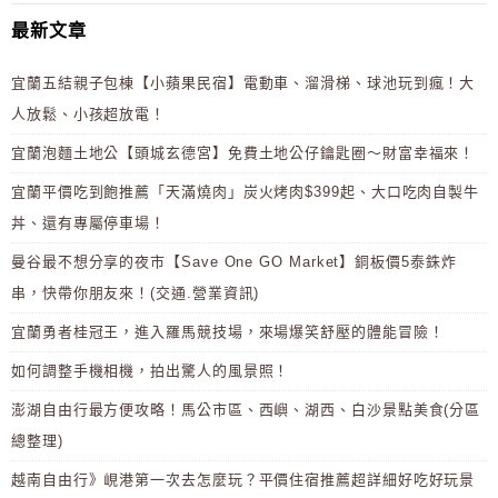
最新文章
宜蘭五結親子包棟【小蘋果民宿】電動車、溜滑梯、球池玩到瘋！大
人放鬆、小孩超放電！
宜蘭泡麵土地公【頭城玄德宮】免費土地公仔鑰匙圈～財富幸福來！
宜蘭平價吃到飽推薦「天滿燒肉」炭火烤肉$399起、大口吃肉自製牛
丼、還有專屬停車場！
曼谷最不想分享的夜市【Save One GO Market】銅板價5泰銖炸
串，快帶你朋友來！(交通.營業資訊)
宜蘭勇者桂冠王，進入羅馬競技場，來場爆笑舒壓的體能冒險！
如何調整手機相機，拍出驚人的風景照！
澎湖自由行最方便攻略！馬公市區、西嶼、湖西、白沙景點美食(分區
總整理)
越南自由行》峴港第一次去怎麼玩？平價住宿推薦超詳細好吃好玩景