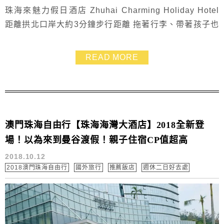
珠海來魅力假日酒店 Zhuhai Charming Holiday Hotel
距離拱北口岸大約3分鐘步行距離 拖著行李、帶著孩子也
不用為打車而煩惱.交通十分方便！ 而且一旁就是口岸地
下購物商城.不論用餐、血拼都相當便利 就算下雨或大太
READ MORE
陽也不受天候影響 重點是特大床雙人房平日只要二千多
塊.還能有2位未滿18歲兒童免費同住 飯店也設有游泳池
及健身房~...
澳門珠海自由行【珠海海灣大酒店】2018全新登
場！以為來到曼谷渡假！親子住宿CP值超高
2018.10.12
2018澳門珠海自由行
國外旅行
推薦飯店
週休二日好去處