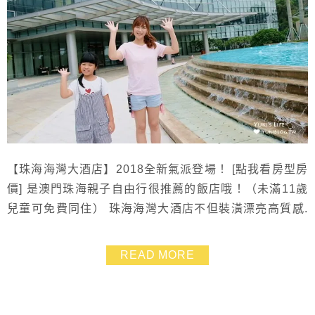
【珠海海灣大酒店】2018全新氣派登場！ [點我看房型房
價] 是澳門珠海親子自由行很推薦的飯店哦！（未滿11歲
兒童可免費同住） 珠海海灣大酒店不但裝潢漂亮高質感.
而且飯店乾淨、設施也很齊全 游泳池、健身房、下午茶
餐廳等通通都有.並提供24小時的美食送餐服務 對親子族
READ MORE
群來說真的是很方便.重點是價格平實.高CP值 而且呀.珠
海海灣大酒店依山面海.景觀非常漂亮~遠遠望去就能看見
澳門