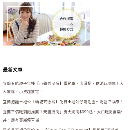
最新文章
宜蘭五結親子包棟【小蘋果民宿】電動車、溜滑梯、球池玩到瘋！大
人放鬆、小孩超放電！
宜蘭泡麵土地公【頭城玄德宮】免費土地公仔鑰匙圈～財富幸福來！
宜蘭平價吃到飽推薦「天滿燒肉」炭火烤肉$399起、大口吃肉自製牛
丼、還有專屬停車場！