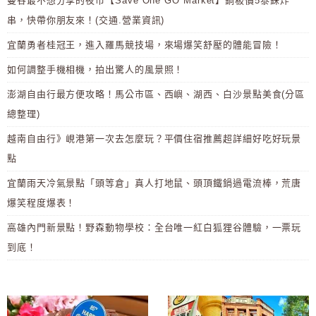
曼谷最不想分享的夜市【Save One GO Market】銅板價5泰銖炸
串，快帶你朋友來！(交通.營業資訊)
宜蘭勇者桂冠王，進入羅馬競技場，來場爆笑舒壓的體能冒險！
如何調整手機相機，拍出驚人的風景照！
澎湖自由行最方便攻略！馬公市區、西嶼、湖西、白沙景點美食(分區
總整理)
越南自由行》峴港第一次去怎麼玩？平價住宿推薦超詳細好吃好玩景
點
宜蘭雨天冷氣景點「頭等倉」真人打地鼠、頭頂鐵鍋過電流棒，荒唐
爆笑程度爆表！
高雄內門新景點！野森動物學校：全台唯一紅白狐狸谷體驗，一票玩
到底！