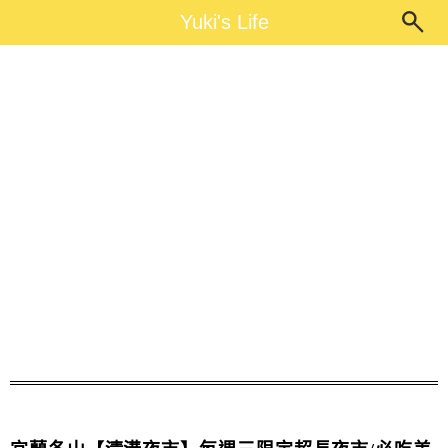
Main Menu
Yuki's Life
Yuki's Life
清溝夜市 必吃