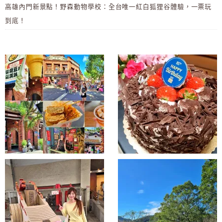
高雄內門新景點！野森動物學校：全台唯一紅白狐狸谷體驗，一票玩
到底！