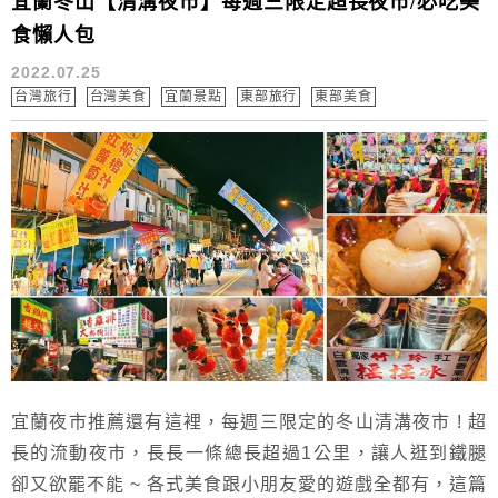
宜蘭冬山【清溝夜市】每週三限定超長夜市/必吃美
食懶人包
2022.07.25
台灣旅行
台灣美食
宜蘭景點
東部旅行
東部美食
宜蘭夜市推薦還有這裡，每週三限定的冬山清溝夜市 ! 超
長的流動夜市，長長一條總長超過1公里，讓人逛到鐵腿
卻又欲罷不能 ~ 各式美食跟小朋友愛的遊戲全都有，這篇