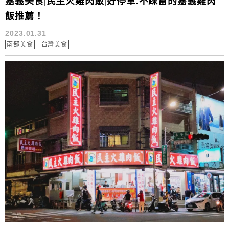
嘉義美食|民主火雞肉飯|好停車.不踩雷的嘉義雞肉
飯推薦！
2023.01.31
南部美食
台灣美食