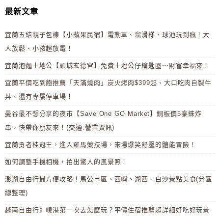
最新文章
宜蘭五結親子包棟【小蘋果民宿】電動車、溜滑梯、球池玩到瘋！大
人放鬆、小孩超放電！
宜蘭泡麵土地公【頭城玄德宮】免費土地公仔鑰匙圈～財富幸福來！
宜蘭平價吃到飽推薦「天滿燒肉」炭火烤肉$399起、大口吃肉自製牛
丼、還有專屬停車場！
曼谷最不想分享的夜市【Save One GO Market】銅板價5泰銖炸
串，快帶你朋友來！(交通.營業資訊)
宜蘭勇者桂冠王，進入羅馬競技場，來場爆笑舒壓的體能冒險！
如何調整手機相機，拍出驚人的風景照！
澎湖自由行最方便攻略！馬公市區、西嶼、湖西、白沙景點美食(分區
總整理)
越南自由行》峴港第一次去怎麼玩？平價住宿推薦超詳細好吃好玩景