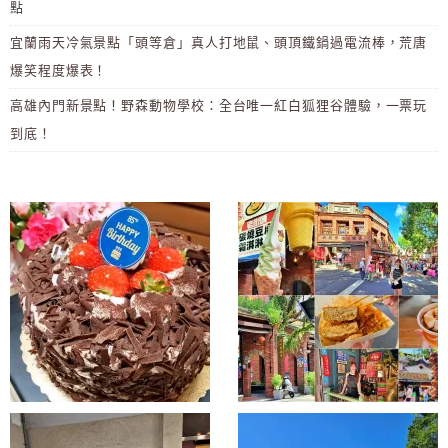
點
宜蘭雨天冷氣景點「頭等倉」真人打地鼠、頭頂鐵鍋過電流棒，荒唐
爆笑程度爆表！
高雄內門新景點！野森動物學校：全台唯一紅白狐狸谷體驗，一票玩
到底！