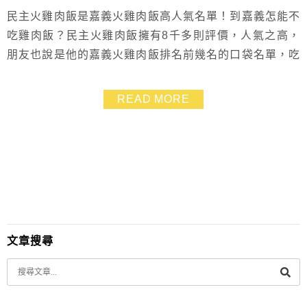
民主火雞肉飯是嘉義火雞肉飯高人氣名單！到嘉義怎能不
吃雞肉飯？民主火雞肉飯擁有8千多則評價，人氣之高，
朋友也說是他的嘉義火雞肉飯排名前幾名的口袋名單，吃
過後果然讓我們都豎起大拇指！而且民主火雞肉飯有停車
場很方便，推薦嘉義雞肉飯可來吃吃看這間
READ MORE
文章搜尋