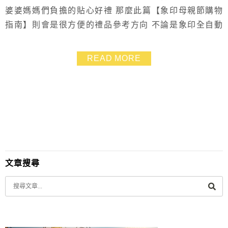
婆婆媽媽們負擔的貼心好禮 那麼此篇【象印母親節購物
指南】則會是很方便的禮品參考方向 不論是象印全自動
製麵包機、燜燒杯、保溫瓶、兒童水壺、超級真空保溫熱
水瓶或是電子鍋 現在都有優惠價格.就算不是送人.買給自
READ MORE
己用也得趁現在！ 像我一直想要敗入的象印全自動製麵
包機.目前除了價格超殺之外 還額外贈送教學體驗券、
TANITA電子秤、吐司切片組、隔熱厚手套、帆...
文章搜尋