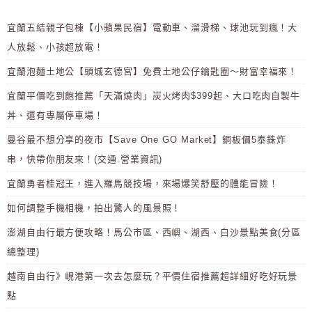
宜蘭五結親子包棟【小蘋果民宿】電動車、溜滑梯、球池玩到瘋！大
人放鬆、小孩超放電！
宜蘭泡麵土地公【頭城玄德宮】免費土地公仔鑰匙圈～財富幸福來！
宜蘭平價吃到飽推薦「天滿燒肉」炭火烤肉$399起、大口吃肉自製牛
丼、還有專屬停車場！
曼谷最不想分享的夜市【Save One GO Market】銅板價5泰銖炸
串，快帶你朋友來！(交通.營業資訊)
宜蘭勇者桂冠王，進入羅馬競技場，來場爆笑舒壓的體能冒險！
如何調整手機相機，拍出驚人的風景照！
澎湖自由行最方便攻略！馬公市區、西嶼、湖西、白沙景點美食(分區
總整理)
越南自由行》峴港第一次去怎麼玩？平價住宿推薦超詳細好吃好玩景
點