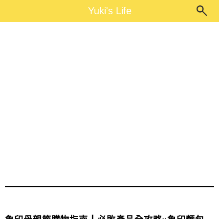
Main Menu
Yuki's Life
Yuki's Life
母親節禮品