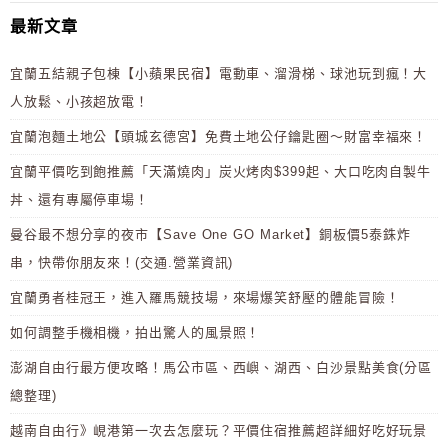
最新文章
宜蘭五結親子包棟【小蘋果民宿】電動車、溜滑梯、球池玩到瘋！大
人放鬆、小孩超放電！
宜蘭泡麵土地公【頭城玄德宮】免費土地公仔鑰匙圈～財富幸福來！
宜蘭平價吃到飽推薦「天滿燒肉」炭火烤肉$399起、大口吃肉自製牛
丼、還有專屬停車場！
曼谷最不想分享的夜市【Save One GO Market】銅板價5泰銖炸
串，快帶你朋友來！(交通.營業資訊)
宜蘭勇者桂冠王，進入羅馬競技場，來場爆笑舒壓的體能冒險！
如何調整手機相機，拍出驚人的風景照！
澎湖自由行最方便攻略！馬公市區、西嶼、湖西、白沙景點美食(分區
總整理)
越南自由行》峴港第一次去怎麼玩？平價住宿推薦超詳細好吃好玩景