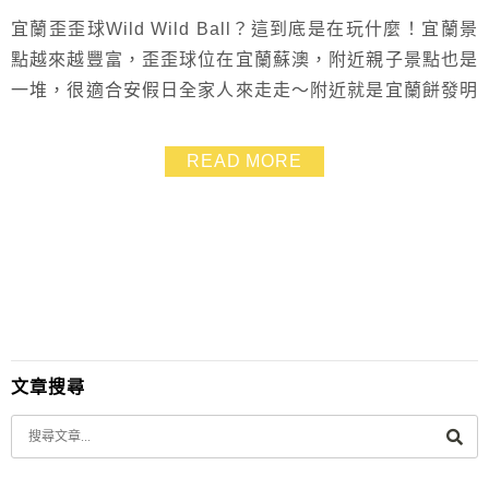
宜蘭歪歪球Wild Wild Ball？這到底是在玩什麼！宜蘭景
點越來越豐富，歪歪球位在宜蘭蘇澳，附近親子景點也是
一堆，很適合安假日全家人來走走～附近就是宜蘭餅發明
館、鯖魚觀光工廠哦！ 宜蘭歪歪球是一間球類主題館，
共12種球類遊戲，還能體驗巨型真人彈珠台，不僅是小孩
READ MORE
玩到瘋，大人也玩到流汗，超放電的啦！
文章搜尋