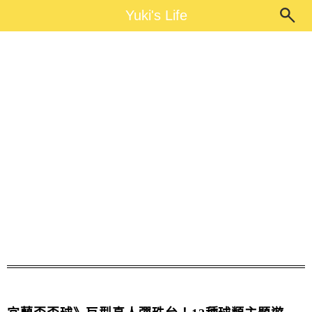
Main Menu
Yuki's Life
Yuki's Life
歪歪球拍