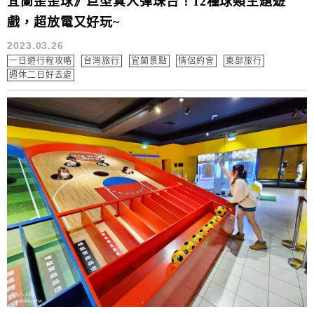
宜蘭歪歪球》巨型真人彈珠台！12種球類主題遊
戲，超放電又好玩~
2023.03.26
一日遊行程攻略
台灣旅行
宜蘭景點
情侶約會
東部旅行
週休二日好去處