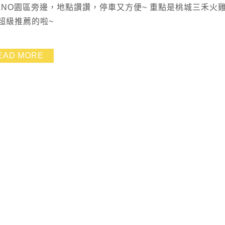
ANO園區旁邊，地點讚讚，停車又方便~ 重點是桃城三禾火
超級推薦的啦~
EAD MORE