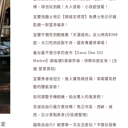
梯、球池玩到瘋！大人放鬆、小孩超放電！
宜蘭泡麵土地公【頭城玄德宮】免費土地公仔鑰
匙圈～財富幸福來！
宜蘭平價吃到飽推薦「天滿燒肉」炭火烤肉$399
起、大口吃肉自製牛丼、還有專屬停車場！
曼谷最不想分享的夜市【Save One GO
Market】銅板價5泰銖炸串，快帶你朋友來！(交
通.營業資訊)
宜蘭勇者桂冠王，進入羅馬競技場，來場爆笑舒
壓的體能冒險！
如何調整手機相機，拍出驚人的風景照！
澎湖自由行最方便攻略！馬公市區、西嶼、湖
西、白沙景點美食(分區總整理)
吃愛
越南自由行》峴港第一次去怎麼玩？平價住宿推