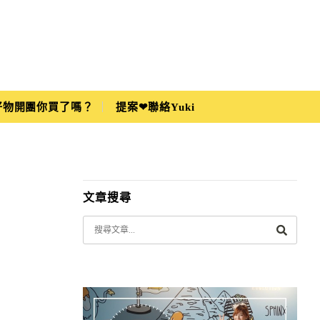
i好物開團你買了嗎？
提案❤聯絡Yuki
文章搜尋