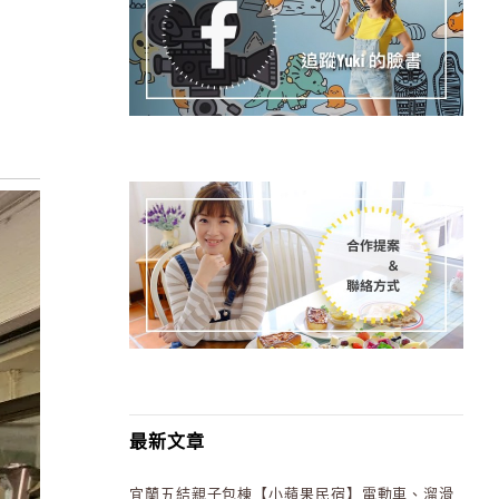
最新文章
宜蘭五結親子包棟【小蘋果民宿】電動車、溜滑