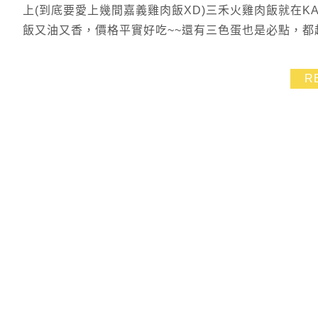
上(到底要愛上幾間嘉義雞肉飯XD)三禾火雞肉飯就在K
飯又油又香，價格平實好吃~~還有三色蛋也是必點，都
R