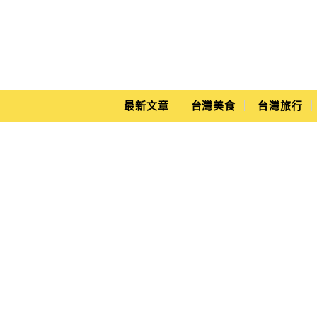
Main Menu
Yuki's Life
最新文章
台灣美食
台灣旅行
桃城三禾火雞肉飯營業時間