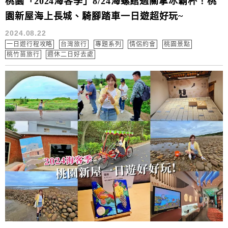
桃園「2024海客季」8/24海螺館過關拿冰霸杯！桃
園新屋海上長城、騎腳踏車一日遊超好玩~
2024.08.22
一日遊行程攻略
台灣旅行
專題系列
情侶約會
桃園景點
桃竹苗旅行
週休二日好去處