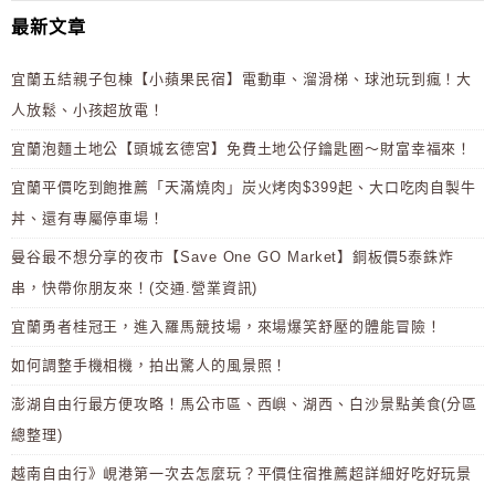
最新文章
宜蘭五結親子包棟【小蘋果民宿】電動車、溜滑梯、球池玩到瘋！大
人放鬆、小孩超放電！
宜蘭泡麵土地公【頭城玄德宮】免費土地公仔鑰匙圈～財富幸福來！
宜蘭平價吃到飽推薦「天滿燒肉」炭火烤肉$399起、大口吃肉自製牛
丼、還有專屬停車場！
曼谷最不想分享的夜市【Save One GO Market】銅板價5泰銖炸
串，快帶你朋友來！(交通.營業資訊)
宜蘭勇者桂冠王，進入羅馬競技場，來場爆笑舒壓的體能冒險！
如何調整手機相機，拍出驚人的風景照！
澎湖自由行最方便攻略！馬公市區、西嶼、湖西、白沙景點美食(分區
總整理)
越南自由行》峴港第一次去怎麼玩？平價住宿推薦超詳細好吃好玩景