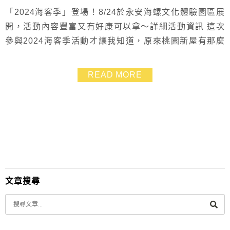
「2024海客季」登場！8/24於永安海螺文化體驗園區展
開，活動內容豐富又有好康可以拿～詳細活動資訊 這次
參與2024海客季活動才讓我知道，原來桃園新屋有那麼
多的親子景點和特別的玩法!!! 發上限動大家都超感興趣
必去的桃園新屋海螺館網美拍照點~ 完全免門票、好停
READ MORE
車，有文物展可以參觀，還能爽吃海鮮看海景 另外還有
濱海綠蔭大道騎腳踏車，傍晚吹著風還能去看海很chill
新屋蚵間石滬群體驗捕魚和挖海瓜...
文章搜尋