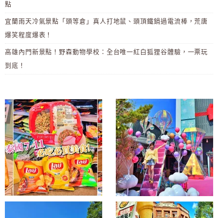
點
宜蘭雨天冷氣景點「頭等倉」真人打地鼠、頭頂鐵鍋過電流棒，荒唐
爆笑程度爆表！
高雄內門新景點！野森動物學校：全台唯一紅白狐狸谷體驗，一票玩
到底！