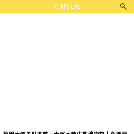
Main Menu
Yuki's Life
Yuki's Life
桃園博物館