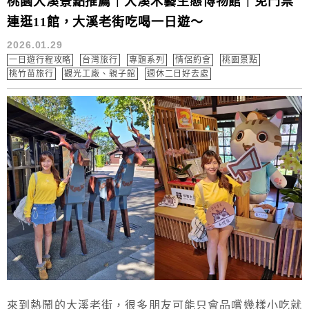
桃園大溪景點推薦｜大溪木藝生態博物館｜免門票
連逛11館，大溪老街吃喝一日遊～
2026.01.29
一日遊行程攻略
台灣旅行
專題系列
情侶約會
桃園景點
桃竹苗旅行
觀光工廠、親子館
週休二日好去處
來到熱鬧的大溪老街，很多朋友可能只會品嚐幾樣小吃就