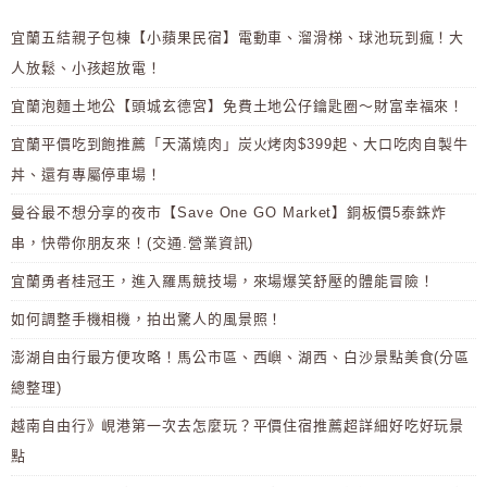
宜蘭五結親子包棟【小蘋果民宿】電動車、溜滑梯、球池玩到瘋！大
人放鬆、小孩超放電！
宜蘭泡麵土地公【頭城玄德宮】免費土地公仔鑰匙圈～財富幸福來！
宜蘭平價吃到飽推薦「天滿燒肉」炭火烤肉$399起、大口吃肉自製牛
丼、還有專屬停車場！
曼谷最不想分享的夜市【Save One GO Market】銅板價5泰銖炸
串，快帶你朋友來！(交通.營業資訊)
宜蘭勇者桂冠王，進入羅馬競技場，來場爆笑舒壓的體能冒險！
如何調整手機相機，拍出驚人的風景照！
澎湖自由行最方便攻略！馬公市區、西嶼、湖西、白沙景點美食(分區
總整理)
越南自由行》峴港第一次去怎麼玩？平價住宿推薦超詳細好吃好玩景
點