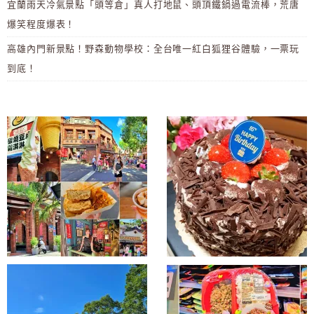
宜蘭雨天冷氣景點「頭等倉」真人打地鼠、頭頂鐵鍋過電流棒，荒唐
爆笑程度爆表！
高雄內門新景點！野森動物學校：全台唯一紅白狐狸谷體驗，一票玩
到底！