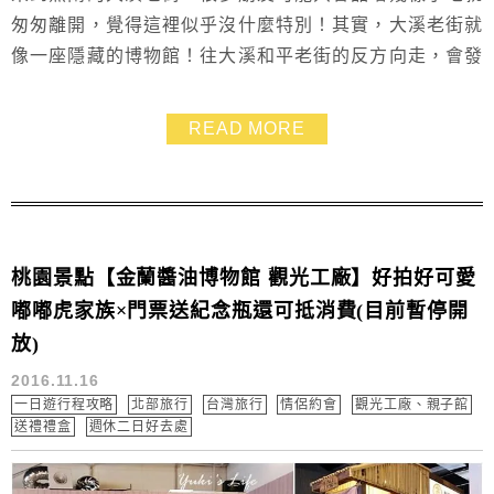
匆匆離開，覺得這裡似乎沒什麼特別！其實，大溪老街就
像一座隱藏的博物館！往大溪和平老街的反方向走，會發
現11個免費開放的木藝生態博物館，讓你大開眼界！這裡
有保存完好的復古建築，各館展現不同主題，知識豐富又
READ MORE
能讓孩子們學到很多東西，重點是，這裡每個角落都超適
合拍照哦！快來，早上就一起來逛逛吧！ ➤大溪老街必吃
看這篇
桃園景點【金蘭醬油博物館 觀光工廠】好拍好可愛
嘟嘟虎家族×門票送紀念瓶還可抵消費(目前暫停開
放)
2016.11.16
一日遊行程攻略
北部旅行
台灣旅行
情侶約會
觀光工廠、親子館
送禮禮盒
週休二日好去處