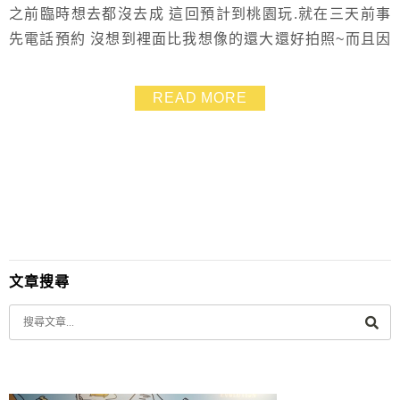
之前臨時想去都沒去成 這回預計到桃園玩.就在三天前事
先電話預約 沒想到裡面比我想像的還大還好拍照~而且因
為是預約制反而完全沒人耶! 就算是假日也超好玩的啦!!
門票便宜.一進來就先一人送了一瓶甜辣醬.還發$30抵用
READ MORE
卷 但因為我們當天沒什麼人(也可能是假日的原因)所以就
沒聽到導覽 不過在販售區時.我因為想購買滷肉用的醬油.
也得到館方人員熱情的介紹...
文章搜尋