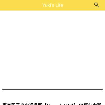
Main Menu
Yuki's Life
Yuki's Life
東京必喝