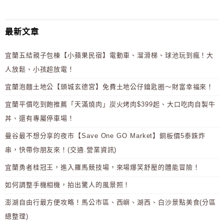
最新文章
宜蘭五結親子包棟【小蘋果民宿】電動車、溜滑梯、球池玩到瘋！大
人放鬆、小孩超放電！
宜蘭泡麵土地公【頭城玄德宮】免費土地公仔鑰匙圈～財富幸福來！
宜蘭平價吃到飽推薦「天滿燒肉」炭火烤肉$399起、大口吃肉自製牛
丼、還有專屬停車場！
曼谷最不想分享的夜市【Save One GO Market】銅板價5泰銖炸
串，快帶你朋友來！(交通.營業資訊)
宜蘭勇者桂冠王，進入羅馬競技場，來場爆笑舒壓的體能冒險！
如何調整手機相機，拍出驚人的風景照！
澎湖自由行最方便攻略！馬公市區、西嶼、湖西、白沙景點美食(分區
總整理)