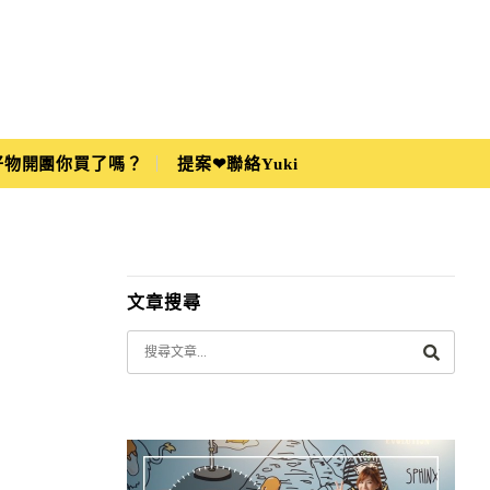
i好物開團你買了嗎？
提案❤聯絡Yuki
文章搜尋