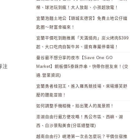
梯、球池玩到瘋！大人放鬆、小孩超放電！
宜蘭泡麵土地公【頭城玄德宮】免費土地公仔鑰
匙圈～財富幸福來！
宜蘭平價吃到飽推薦「天滿燒肉」炭火烤肉$399
起、大口吃肉自製牛丼、還有專屬停車場！
曼谷最不想分享的夜市【Save One GO
專注
Market】銅板價5泰銖炸串，快帶你朋友來！(交
通.營業資訊)
宜蘭勇者桂冠王，進入羅馬競技場，來場爆笑舒
壓的體能冒險！
如何調整手機相機，拍出驚人的風景照！
澎湖自由行最方便攻略！馬公市區、西嶼、湖
西、白沙景點美食(分區總整理)
越南自由行》峴港第一次去怎麼玩？平價住宿推