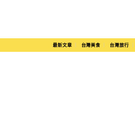
Main Menu
Yuki's Life
最新文章
台灣美食
台灣旅行
曼谷Siam Discovery