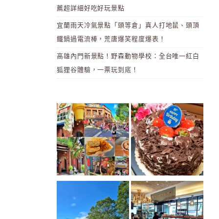
薦超詳細好吃好玩景點
宜蘭雨天冷氣景點「頭等倉」真人打地鼠、頭頂
鐵鍋過電流棒，荒唐爆笑程度爆表！
高雄內門新景點！野森動物學校：全台唯一紅白
狐狸谷體驗，一票玩到底！