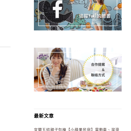
最新文章
宜蘭五結親子包棟【小蘋果民宿】電動車、溜滑