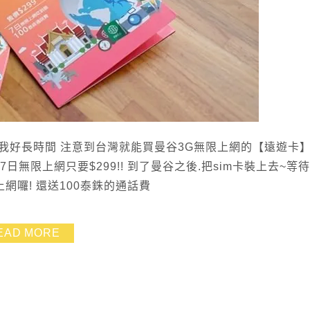
我好長時間 注意到台灣就能買曼谷3G無限上網的【遠遊卡】
日無限上網只要$299!! 到了曼谷之後.把sim卡裝上去~等
網囉! 還送100泰銖的通話費
EAD MORE