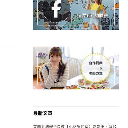
最新文章
宜蘭五結親子包棟【小蘋果民宿】電動車、溜滑