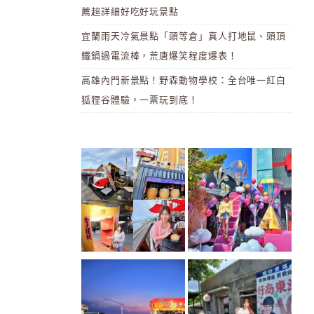
薦超詳細好吃好玩景點
宜蘭雨天冷氣景點「頭等倉」真人打地鼠、頭頂
鐵鍋過電流棒，荒唐爆笑程度爆表！
高雄內門新景點！野森動物學校：全台唯一紅白
狐狸谷體驗，一票玩到底！