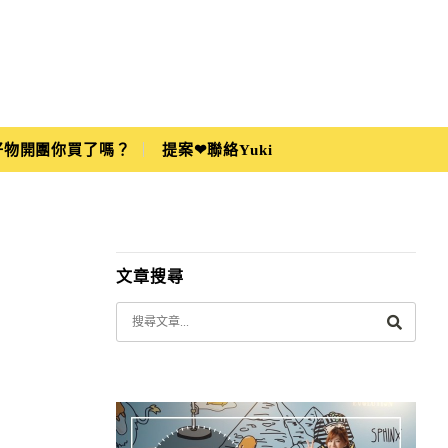
i好物開團你買了嗎？
提案❤聯絡Yuki
文章搜尋