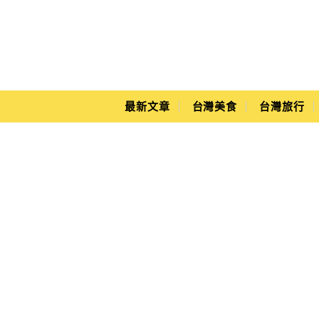
Main Menu
Yuki's Life
最新文章
台灣美食
台灣旅行
曼谷遠遊卡使用方式