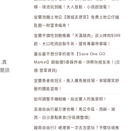
梯、球池玩到瘋！大人放鬆、小孩超放電！
宜蘭泡麵土地公【頭城玄德宮】免費土地公仔鑰
匙圈～財富幸福來！
宜蘭平價吃到飽推薦「天滿燒肉」炭火烤肉$399
起、大口吃肉自製牛丼、還有專屬停車場！
曼谷最不想分享的夜市【Save One GO
.真
Market】銅板價5泰銖炸串，快帶你朋友來！(交
待簡訊
通.營業資訊)
宜蘭勇者桂冠王，進入羅馬競技場，來場爆笑舒
壓的體能冒險！
如何調整手機相機，拍出驚人的風景照！
澎湖自由行最方便攻略！馬公市區、西嶼、湖
西、白沙景點美食(分區總整理)
越南自由行》峴港第一次去怎麼玩？平價住宿推