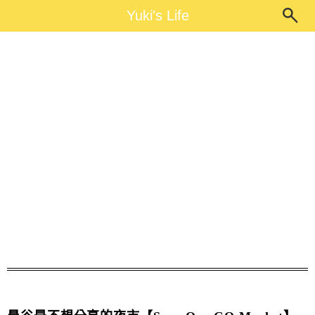
Main Menu
Yuki's Life
Yuki's Life
曼谷必逛夜市