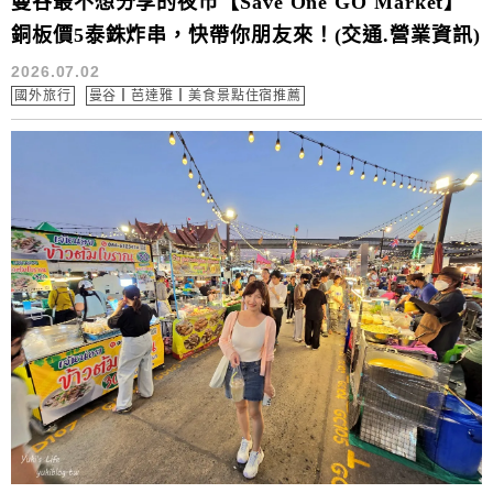
曼谷最不想分享的夜市【Save One GO Market】
銅板價5泰銖炸串，快帶你朋友來！(交通.營業資訊)
2026.07.02
國外旅行
曼谷┃芭達雅┃美食景點住宿推薦