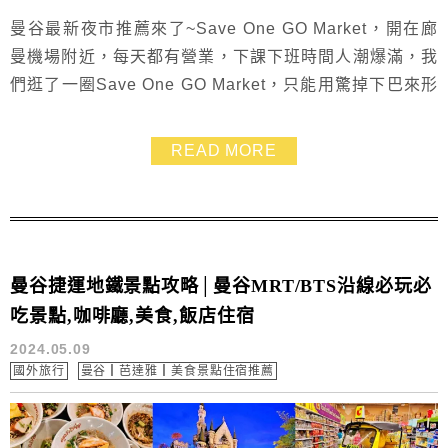
曼谷最新夜市推薦來了~Save One GO Market，開在廊
曼機場附近，每天都有營業，下課下班時間人潮爆滿，我
們逛了一圈Save One GO Market，只能用驚掉下巴來形
容，裡面的東西超級便宜，幾乎都是銅板價，還有不少東
西是10泰銖、5泰銖的，美食也好多樣化，真的大開眼界
READ MORE
了~~而且還有座位區，買了餐點能悠哉輕鬆坐著吃，超棒
的~~大家有到曼谷一定要來走走哦~
曼谷捷運地鐵景點攻略│曼谷MRT/BTS沿線必玩必
吃景點,咖啡廳,美食,飯店住宿
2024.05.09
國外旅行
曼谷┃芭達雅┃美食景點住宿推薦