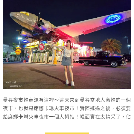
曼谷夜市推薦還有這裡～這天來到曼谷當地人激推的一個
夜市，也就是席娜卡琳火車夜市！實際逛過之後，必須要
給席娜卡琳火車夜市一個大拇指！裡面實在太精采了，佔
地超大商店超多，還有復古網美裝置，甚至還有飛機耶！
夜市裡的各式主題餐廳和酒吧，超便宜的10元美食，CP