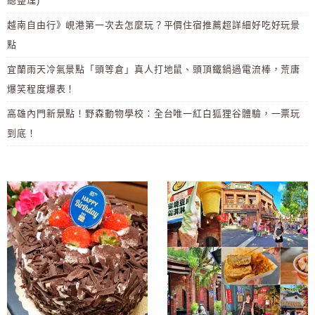
總整理)
越南自由行》峴港第一次去怎麼玩？平價住宿推薦超詳細好吃好玩景
點
宜蘭雨天冷氣景點「頭等倉」真人打地鼠、頭頂鐵鍋過電流棒，荒唐
爆笑程度爆表！
高雄內門新景點！野森動物學校：全台唯一紅白狐狸谷體驗，一票玩
到底！