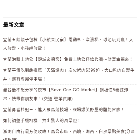
最新文章
宜蘭五結親子包棟【小蘋果民宿】電動車、溜滑梯、球池玩到瘋！大
人放鬆、小孩超放電！
宜蘭泡麵土地公【頭城玄德宮】免費土地公仔鑰匙圈～財富幸福來！
宜蘭平價吃到飽推薦「天滿燒肉」炭火烤肉$399起、大口吃肉自製牛
丼、還有專屬停車場！
曼谷最不想分享的夜市【Save One GO Market】銅板價5泰銖炸
串，快帶你朋友來！(交通.營業資訊)
宜蘭勇者桂冠王，進入羅馬競技場，來場爆笑舒壓的體能冒險！
如何調整手機相機，拍出驚人的風景照！
澎湖自由行最方便攻略！馬公市區、西嶼、湖西、白沙景點美食(分區