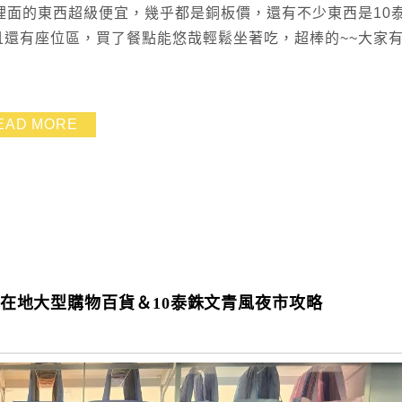
來形容，裡面的東西超級便宜，幾乎都是銅板價，還有不少東西是10
且還有座位區，買了餐點能悠哉輕鬆坐著吃，超棒的~~大家
EAD MORE
行～在地大型購物百貨＆10泰銖文青風夜市攻略