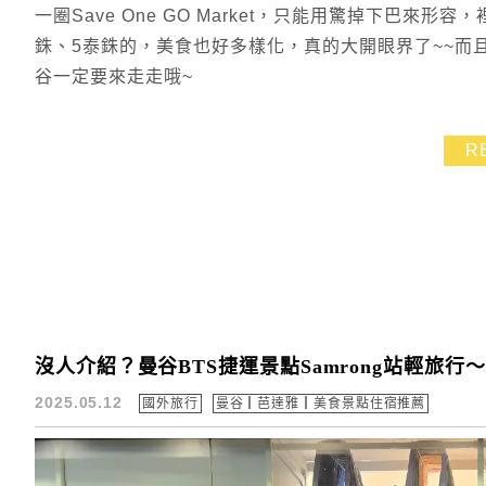
一圈Save One GO Market，只能用驚掉下巴
銖、5泰銖的，美食也好多樣化，真的大開眼界了~~而
谷一定要來走走哦~
R
沒人介紹？曼谷BTS捷運景點Samrong站輕旅
2025.05.12
國外旅行
曼谷┃芭達雅┃美食景點住宿推薦