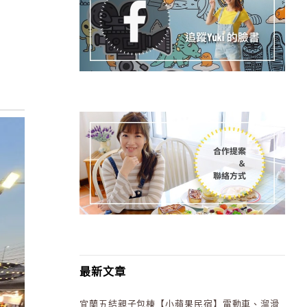
最新文章
宜蘭五結親子包棟【小蘋果民宿】電動車、溜滑