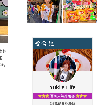
0泰銖
定！
ig