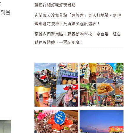
泰
薦超詳細好吃好玩景點
有到曼
宜蘭雨天冷氣景點「頭等倉」真人打地鼠、頭頂
鐵鍋過電流棒，荒唐爆笑程度爆表！
高雄內門新景點！野森動物學校：全台唯一紅白
狐狸谷體驗，一票玩到底！