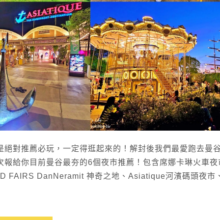
是絕對推薦必玩，一定得逛起來的！解封後我們最愛跑去曼
次報給你目前曼谷最夯的6個夜市推薦！包含席娜卡琳火車夜
DD FAIRS DanNeramit 神奇之地、Asiatique河濱碼頭夜市