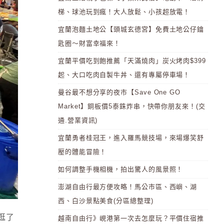
梯、球池玩到瘋！大人放鬆、小孩超放電！
宜蘭泡麵土地公【頭城玄德宮】免費土地公仔鑰
匙圈～財富幸福來！
宜蘭平價吃到飽推薦「天滿燒肉」炭火烤肉$399
起、大口吃肉自製牛丼、還有專屬停車場！
曼谷最不想分享的夜市【Save One GO
Market】銅板價5泰銖炸串，快帶你朋友來！(交
通.營業資訊)
宜蘭勇者桂冠王，進入羅馬競技場，來場爆笑舒
壓的體能冒險！
如何調整手機相機，拍出驚人的風景照！
澎湖自由行最方便攻略！馬公市區、西嶼、湖
西、白沙景點美食(分區總整理)
逛了
越南自由行》峴港第一次去怎麼玩？平價住宿推