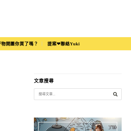
i好物開團你買了嗎？
提案❤聯絡Yuki
文章搜尋