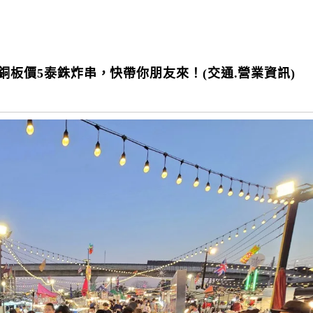
et】銅板價5泰銖炸串，快帶你朋友來！(交通.營業資訊)