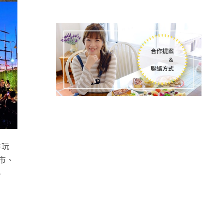
谷玩
市、
、