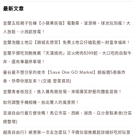
最新文章
宜蘭五結親子包棟【小蘋果民宿】電動車、溜滑梯、球池玩到瘋！大
人放鬆、小孩超放電！
宜蘭泡麵土地公【頭城玄德宮】免費土地公仔鑰匙圈～財富幸福來！
宜蘭平價吃到飽推薦「天滿燒肉」炭火烤肉$399起、大口吃肉自製牛
丼、還有專屬停車場！
曼谷最不想分享的夜市【Save One GO Market】銅板價5泰銖炸
串，快帶你朋友來！(交通.營業資訊)
宜蘭勇者桂冠王，進入羅馬競技場，來場爆笑舒壓的體能冒險！
如何調整手機相機，拍出驚人的風景照！
澎湖自由行最方便攻略！馬公市區、西嶼、湖西、白沙景點美食(分區
總整理)
越南自由行》峴港第一次去怎麼玩？平價住宿推薦超詳細好吃好玩景