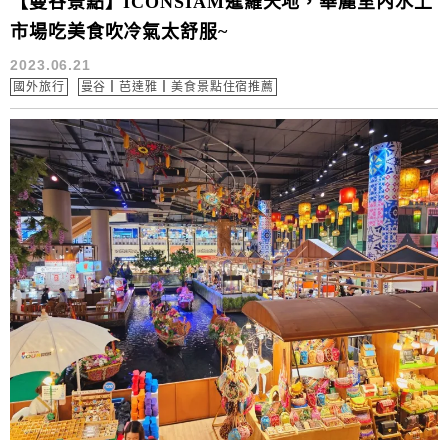
【曼谷景點】ICONSIAM暹羅天地，華麗室內水上
市場吃美食吹冷氣太舒服~
2023.06.21
國外旅行
曼谷┃芭達雅┃美食景點住宿推薦