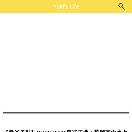
Main Menu
Yuki's Life
Yuki's Life
暹羅天地