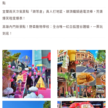
點
宜蘭雨天冷氣景點「頭等倉」真人打地鼠、頭頂鐵鍋過電流棒，荒唐
爆笑程度爆表！
高雄內門新景點！野森動物學校：全台唯一紅白狐狸谷體驗，一票玩
到底！