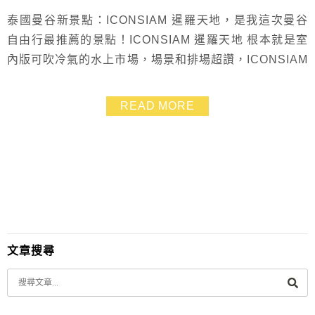
泰國曼谷新景點：ICONSIAM 暹羅天地，是我這次曼谷
自由行最推薦的景點！ICONSIAM 暹羅天地 根本就是室
內版可吹冷氣的水上市場，場景和排場超讚，ICONSIAM
暹羅天地 內各種經典泰國必吃美食和必買品牌通通有，
記得一定要待上一整天才能逛的過癮，除了超推薦水上市
READ MORE
場，ICONSIAM 暹羅天地 晚上還有水舞，來一趟保證不
虛此行~~
文章搜尋