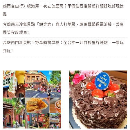
越南自由行》峴港第一次去怎麼玩？平價住宿推薦超詳細好吃好玩景
點
宜蘭雨天冷氣景點「頭等倉」真人打地鼠、頭頂鐵鍋過電流棒，荒唐
爆笑程度爆表！
高雄內門新景點！野森動物學校：全台唯一紅白狐狸谷體驗，一票玩
到底！