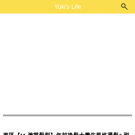
Main Menu
Yuki's Life
Yuki's Life
暖男系