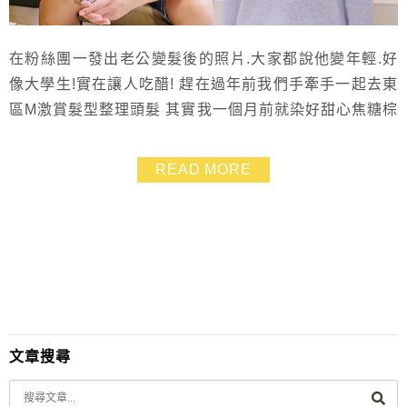
在粉絲團一發出老公變髮後的照片.大家都說他變年輕.好
像大學生!實在讓人吃醋! 趕在過年前我們手牽手一起去東
區M激賞髮型整理頭髮 其實我一個月前就染好甜心焦糖棕
髮色 不過這個月又陪老公去燙髮.他還染了暖男系質感咖
啡髮色.我則是頭皮SPA加護髮 明明就已經老大不小.老公
READ MORE
染燙竟然整個人散發出少年A的氣質呢! 氣呀~~~ 只能說
設計師Patrick功力深厚! 功夫了得! 哈! 對了對了~現在M
激賞髮型做活...
文章搜尋