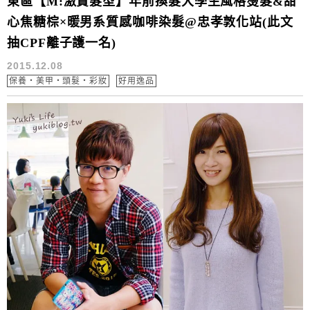
東區【M:激賞髮型】年前換髮大學生風格燙髮&甜
心焦糖棕×暖男系質感咖啡染髮@忠孝敦化站(此文
抽CPF離子護一名)
2015.12.08
保養‧美甲‧頭髮‧彩妝
好用逸品