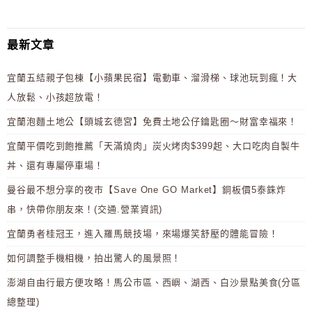
最新文章
宜蘭五結親子包棟【小蘋果民宿】電動車、溜滑梯、球池玩到瘋！大
人放鬆、小孩超放電！
宜蘭泡麵土地公【頭城玄德宮】免費土地公仔鑰匙圈～財富幸福來！
宜蘭平價吃到飽推薦「天滿燒肉」炭火烤肉$399起、大口吃肉自製牛
丼、還有專屬停車場！
曼谷最不想分享的夜市【Save One GO Market】銅板價5泰銖炸
串，快帶你朋友來！(交通.營業資訊)
宜蘭勇者桂冠王，進入羅馬競技場，來場爆笑舒壓的體能冒險！
如何調整手機相機，拍出驚人的風景照！
澎湖自由行最方便攻略！馬公市區、西嶼、湖西、白沙景點美食(分區
總整理)