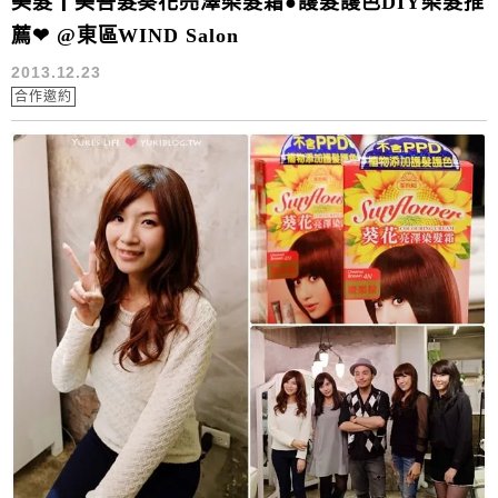
美髮┃美吾髮葵花亮澤染髮霜●護髮護色DIY染髮推
薦❤ @東區WIND Salon
2013.12.23
合作邀約