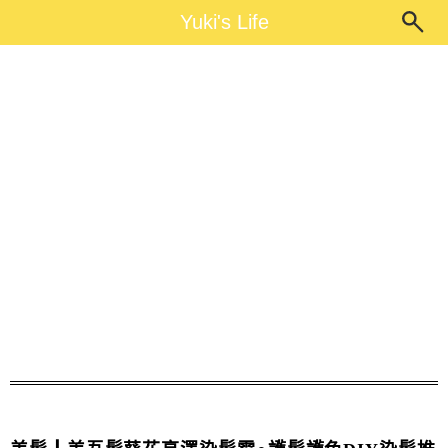
Main Menu
Yuki's Life
Yuki's Life
暖栗棕