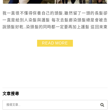
我一直很不懂得保養自己的頭髮.雖然留了一頭的長髮卻
一直是給別人染髮與護髮 每次去髮廊染頭髮總是會被念
說頭髮好乾..染頭髮的同時都一定要再加上護髮 這回來東
區Wind Salon體驗美吾髮葵花亮澤染髮霜.自己DIY相當
方便 因為我的頭髮又多又長.且比較乾澀.所以整整用掉三
READ MORE
盒.但是卻遠比去髮廊還要便宜 染完髮色非常飽和.頭髮也
不乾.感覺比染前要滑順~~布丁頭不見了.許久沒有DIY染
髮的我感到相當訝異呀...
文章搜尋