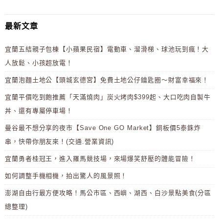
最新文章
宜蘭五結親子包棟【小蘋果民宿】電動車、溜滑梯、球池玩到瘋！大
人放鬆、小孩超放電！
宜蘭泡麵土地公【頭城玄德宮】免費土地公仔鑰匙圈～財富幸福來！
宜蘭平價吃到飽推薦「天滿燒肉」炭火烤肉$399起、大口吃肉自製牛
丼、還有專屬停車場！
曼谷最不想分享的夜市【Save One GO Market】銅板價5泰銖炸
串，快帶你朋友來！(交通.營業資訊)
宜蘭勇者桂冠王，進入羅馬競技場，來場爆笑舒壓的體能冒險！
如何調整手機相機，拍出驚人的風景照！
澎湖自由行最方便攻略！馬公市區、西嶼、湖西、白沙景點美食(分區
總整理)