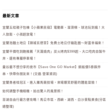
最新文章
宜蘭五結親子包棟【小蘋果民宿】電動車、溜滑梯、球池玩到瘋！大
人放鬆、小孩超放電！
宜蘭泡麵土地公【頭城玄德宮】免費土地公仔鑰匙圈～財富幸福來！
宜蘭平價吃到飽推薦「天滿燒肉」炭火烤肉$399起、大口吃肉自製牛
丼、還有專屬停車場！
曼谷最不想分享的夜市【Save One GO Market】銅板價5泰銖炸
串，快帶你朋友來！(交通.營業資訊)
宜蘭勇者桂冠王，進入羅馬競技場，來場爆笑舒壓的體能冒險！
如何調整手機相機，拍出驚人的風景照！
澎湖自由行最方便攻略！馬公市區、西嶼、湖西、白沙景點美食(分區
總整理)