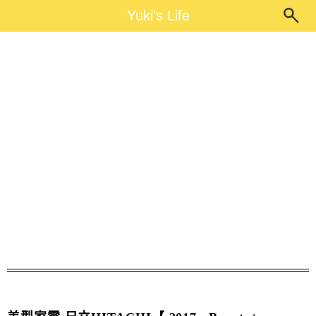
Main Menu
Yuki's Life
Yuki's Life
日立HITACHI冰箱