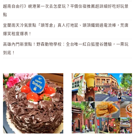
越南自由行》峴港第一次去怎麼玩？平價住宿推薦超詳細好吃好玩景
點
宜蘭雨天冷氣景點「頭等倉」真人打地鼠、頭頂鐵鍋過電流棒，荒唐
爆笑程度爆表！
高雄內門新景點！野森動物學校：全台唯一紅白狐狸谷體驗，一票玩
到底！