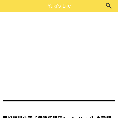
Main Menu
Yuki's Life
Yuki's Life
新房間