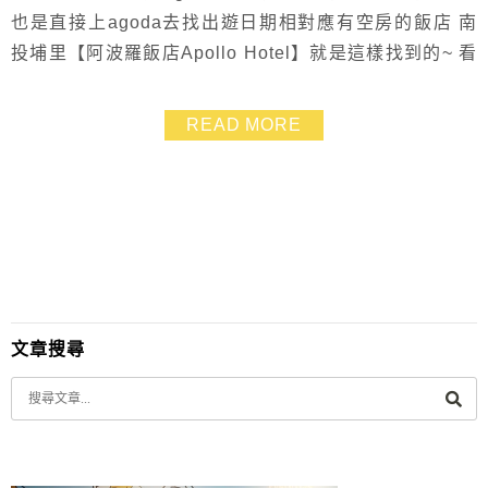
也是直接上agoda去找出遊日期相對應有空房的飯店 南
投埔里【阿波羅飯店Apollo Hotel】就是這樣找到的~ 看
到房間照片好漂亮就直接先打電話去詢問 飯店人員語氣
好客氣喲~~還說提前電話訂可以給我折扣.算起來跟網路
READ MORE
價格差不多 不過因為我電話都打去了就直接訂下來了.還
特別註明我要兩間相連的重新翻修新房間 那天入住才知
道.原本的四人房升級成...
文章搜尋