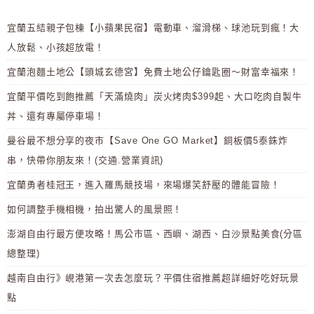
宜蘭五結親子包棟【小蘋果民宿】電動車、溜滑梯、球池玩到瘋！大
人放鬆、小孩超放電！
宜蘭泡麵土地公【頭城玄德宮】免費土地公仔鑰匙圈～財富幸福來！
宜蘭平價吃到飽推薦「天滿燒肉」炭火烤肉$399起、大口吃肉自製牛
丼、還有專屬停車場！
曼谷最不想分享的夜市【Save One GO Market】銅板價5泰銖炸
串，快帶你朋友來！(交通.營業資訊)
宜蘭勇者桂冠王，進入羅馬競技場，來場爆笑舒壓的體能冒險！
如何調整手機相機，拍出驚人的風景照！
澎湖自由行最方便攻略！馬公市區、西嶼、湖西、白沙景點美食(分區
總整理)
越南自由行》峴港第一次去怎麼玩？平價住宿推薦超詳細好吃好玩景
點