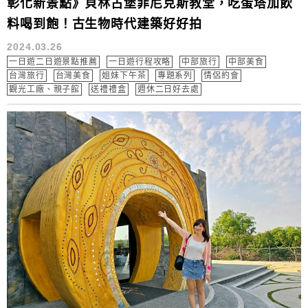
彰化新景點》貝林古堡菲尼克斯教堂，吃蛋塔加飲
料喝到飽！古生物時代建築好好拍
2024.03.26
一日遊二日遊景點推薦
一日遊行程攻略
中部旅行
中部美食
台灣旅行
台灣美食
姐妹下午茶
專題系列
情侶約會
觀光工廠、親子館
送禮禮盒
週休二日好去處