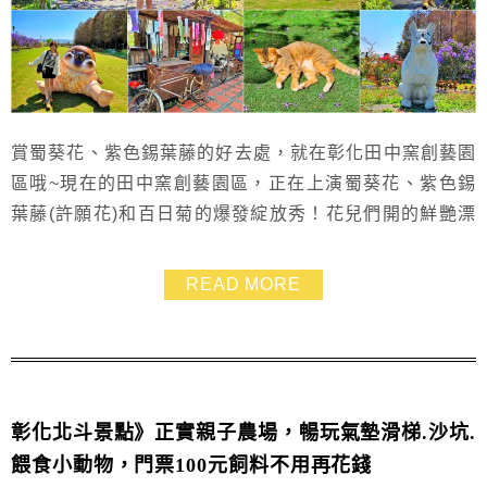
賞蜀葵花、紫色錫葉藤的好去處，就在彰化田中窯創藝園
區哦~現在的田中窯創藝園區，正在上演蜀葵花、紫色錫
葉藤(許願花)和百日菊的爆發綻放秀！花兒們開的鮮艷漂
亮，想來的話要把握時間~來到這裡還能品嘗窯烤麵包，
體驗手拉坏和彩繪DIY，並跟超親人的貓咪互動哦~~趕緊
READ MORE
攜家帶眷一起來玩吧！
彰化北斗景點》正實親子農場，暢玩氣墊滑梯.沙坑.
餵食小動物，門票100元飼料不用再花錢