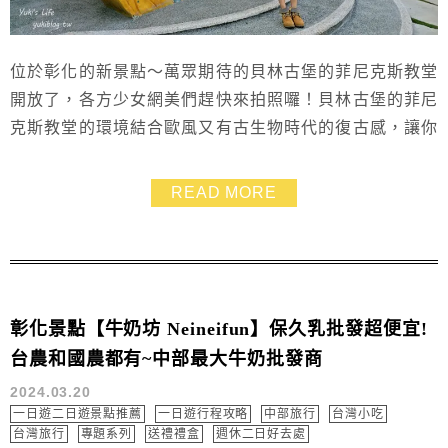
位於彰化的新景點～萬眾期待的貝林古堡的菲尼克斯教堂
開放了，各方少女網美們趕快來拍照囉！貝林古堡的菲尼
克斯教堂的環境結合歐風又有古生物時代的復古感，讓你
一秒出國不是夢，十字架教堂和立體彩繪牆都超吸睛的，
彷彿置身歐洲小鎮，這裡還有蛋塔一個+飲料喝到飽只要
READ MORE
150元的套餐組合，黑糖波霸任你加，超適合在午後來品
嘗下午茶，享受愜意的異國氛圍~~
彰化景點【牛奶坊 Neineifun】保久乳批發超便宜!
台農和國農都有~中部最大牛奶批發商
2024.03.20
一日遊二日遊景點推薦
一日遊行程攻略
中部旅行
台灣小吃
台灣旅行
專題系列
送禮禮盒
週休二日好去處