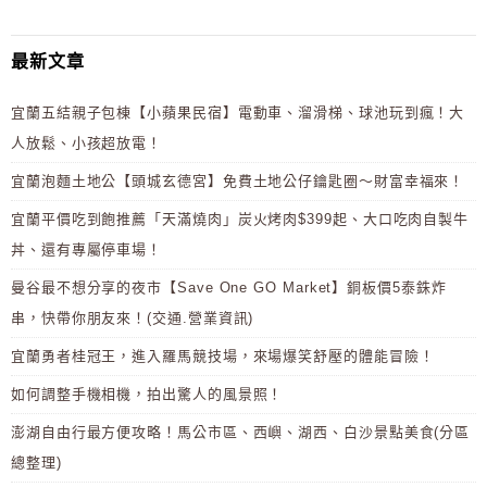
最新文章
宜蘭五結親子包棟【小蘋果民宿】電動車、溜滑梯、球池玩到瘋！大
人放鬆、小孩超放電！
宜蘭泡麵土地公【頭城玄德宮】免費土地公仔鑰匙圈～財富幸福來！
宜蘭平價吃到飽推薦「天滿燒肉」炭火烤肉$399起、大口吃肉自製牛
丼、還有專屬停車場！
曼谷最不想分享的夜市【Save One GO Market】銅板價5泰銖炸
串，快帶你朋友來！(交通.營業資訊)
宜蘭勇者桂冠王，進入羅馬競技場，來場爆笑舒壓的體能冒險！
如何調整手機相機，拍出驚人的風景照！
澎湖自由行最方便攻略！馬公市區、西嶼、湖西、白沙景點美食(分區
總整理)