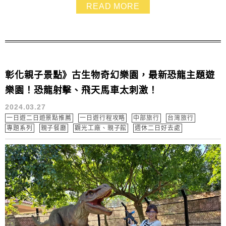
氛圍、又或是想帶全家大小作伙同樂，都能到彰化玩好玩
READ MORE
滿！這篇加入彰化最新景點來安排彰化一日遊行程，看完
心動後就馬上安排出發打卡吧！
彰化親子景點》古生物奇幻樂園，最新恐龍主題遊
樂園！恐龍射擊、飛天馬車太刺激！
2024.03.27
一日遊二日遊景點推薦
一日遊行程攻略
中部旅行
台灣旅行
專題系列
親子餐廳
觀光工廠、親子館
週休二日好去處