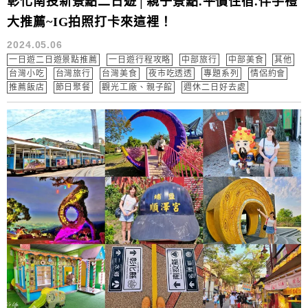
彰化南投新景點二日遊│親子景點.平價住宿.伴手禮
大推薦~IG拍照打卡來這裡！
2024.05.06
一日遊二日遊景點推薦
一日遊行程攻略
中部旅行
中部美食
其他
台灣小吃
台灣旅行
台灣美食
夜市吃透透
專題系列
情侶約會
推薦飯店
節日聚餐
觀光工廠、親子館
週休二日好去處