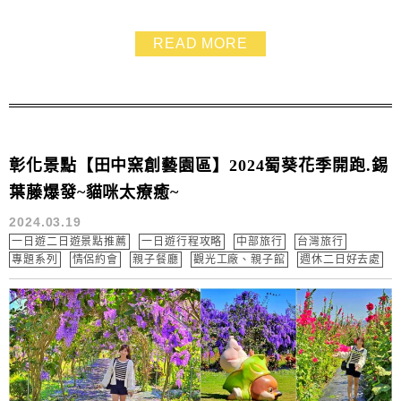
場真的忍不住手滑一直搬耶！外面還有一整面的牛奶牆超
壯觀又好拍，倉庫裡面的牛奶品項多到你驚訝吃手手～大
READ MORE
家熟知的國農、台農保久乳通通有，早餐店小孩最愛的玩
具牛奶，只要19元，有夠便宜好買~真的大家都是一箱一
箱的掃貨，因為實在太便宜了！我們買的好滿...
彰化景點【田中窯創藝園區】2024蜀葵花季開跑.錫
葉藤爆發~貓咪太療癒~
2024.03.19
一日遊二日遊景點推薦
一日遊行程攻略
中部旅行
台灣旅行
專題系列
情侶約會
親子餐廳
觀光工廠、親子館
週休二日好去處