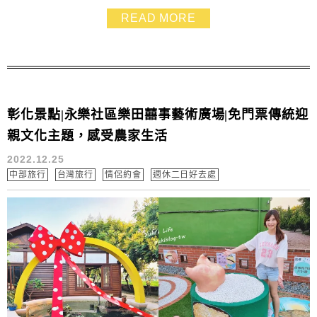
遊樂設施，沙坑、氣墊溜滑梯，都是小孩的最愛，勇氣夠
READ MORE
多的推薦也能自己撿雞蛋～蠻適合親子同遊的
彰化景點|永樂社區樂田囍事藝術廣場|免門票傳統迎
親文化主題，感受農家生活
2022.12.25
中部旅行
台灣旅行
情侶約會
週休二日好去處