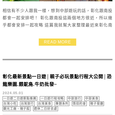
相信有不少人跟我一樣，想到中部遊玩的話，彰化跟南投
都會一起安排吧！ 彰化跟南投這兩個地方很近，所以幾
乎都會安排一起攻略 這篇我就幫大家整理最近來彰化南
投玩的新景點，都是我們親自探訪，而且覺得蠻值得去、
蠻推薦的地方哦！ 馬上就來看看有哪些地方你還沒去過
READ MORE
跟著我安排的南投和彰化行程一起GOGO吧~~
彰化最新景點一日遊│親子必玩景點行程大公開│恐
龍樂園.餵鴕鳥.牛奶批發~
2024.05.01
一日遊二日遊景點推薦
一日遊行程攻略
中部旅行
中部美食
台灣小吃
台灣旅行
台灣美食
專題系列
情侶約會
親子餐廳
觀光工廠、親子館
週休二日好去處