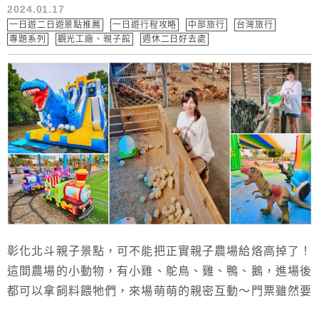
2024.01.17
一日遊二日遊景點推薦
一日遊行程攻略
中部旅行
台灣旅行
專題系列
觀光工廠、親子館
週休二日好去處
彰化北斗親子景點，可不能把正實親子農場給烙高掉了！
這間農場的小動物，有小雞、鴕鳥、雞、鴨、鵝，進場後
都可以拿飼料餵牠們，來場萌萌的親密互動～門票雖然要
100元，不過飼料都不用再花錢～正實親子農場還有兒童