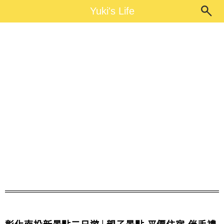
Main Menu
Yuki's Life
Yuki's Life
彰化景點親子