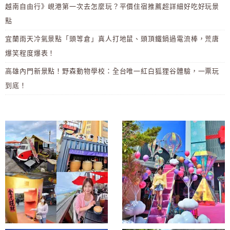
越南自由行》峴港第一次去怎麼玩？平價住宿推薦超詳細好吃好玩景
點
宜蘭雨天冷氣景點「頭等倉」真人打地鼠、頭頂鐵鍋過電流棒，荒唐
爆笑程度爆表！
高雄內門新景點！野森動物學校：全台唯一紅白狐狸谷體驗，一票玩
到底！