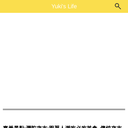
Main Menu
Yuki's Life
Yuki's Life
彌陀夜市必吃