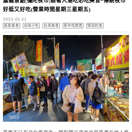
嘉義景點|彌陀夜市|跟著人潮吃必吃美食~傳統夜市
好逛又好吃(營業時間星期三星期五)
2023.03.21
南部美食
台灣小吃
台灣美食
夜市吃透透
情侶約會