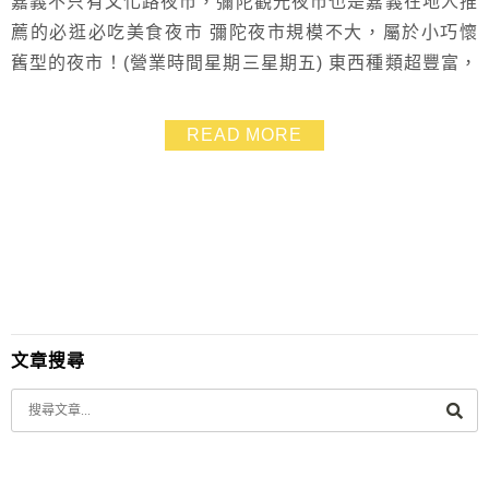
嘉義不只有文化路夜市，彌陀觀光夜市也是嘉義在地人推
薦的必逛必吃美食夜市 彌陀夜市規模不大，屬於小巧懷
舊型的夜市！(營業時間星期三星期五) 東西種類超豐富，
吃飽吃巧的通通有，幾乎每一攤都有人排隊很誇張 建議
大家來彌陀夜市先走一圈看看要買什麼吃什麼，逛第二圈
READ MORE
時再一一的排隊，全都不會錯過～
文章搜尋