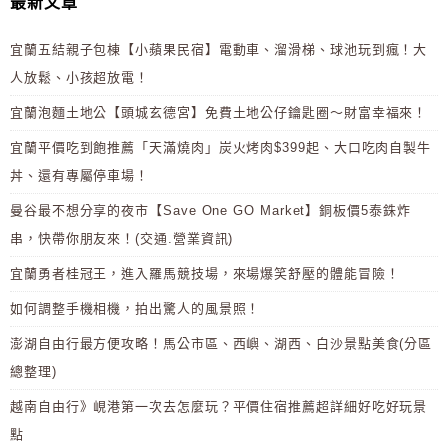
最新文章
宜蘭五結親子包棟【小蘋果民宿】電動車、溜滑梯、球池玩到瘋！大
人放鬆、小孩超放電！
宜蘭泡麵土地公【頭城玄德宮】免費土地公仔鑰匙圈～財富幸福來！
宜蘭平價吃到飽推薦「天滿燒肉」炭火烤肉$399起、大口吃肉自製牛
丼、還有專屬停車場！
曼谷最不想分享的夜市【Save One GO Market】銅板價5泰銖炸
串，快帶你朋友來！(交通.營業資訊)
宜蘭勇者桂冠王，進入羅馬競技場，來場爆笑舒壓的體能冒險！
如何調整手機相機，拍出驚人的風景照！
澎湖自由行最方便攻略！馬公市區、西嶼、湖西、白沙景點美食(分區
總整理)
越南自由行》峴港第一次去怎麼玩？平價住宿推薦超詳細好吃好玩景
點