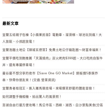
最新文章
宜蘭五結親子包棟【小蘋果民宿】電動車、溜滑梯、球池玩到瘋！大
人放鬆、小孩超放電！
宜蘭泡麵土地公【頭城玄德宮】免費土地公仔鑰匙圈～財富幸福來！
宜蘭平價吃到飽推薦「天滿燒肉」炭火烤肉$399起、大口吃肉自製牛
丼、還有專屬停車場！
曼谷最不想分享的夜市【Save One GO Market】銅板價5泰銖炸
串，快帶你朋友來！(交通.營業資訊)
宜蘭勇者桂冠王，進入羅馬競技場，來場爆笑舒壓的體能冒險！
如何調整手機相機，拍出驚人的風景照！
澎湖自由行最方便攻略！馬公市區、西嶼、湖西、白沙景點美食(分區