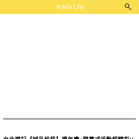
Main Menu
Yuki's Life
Yuki's Life
市集