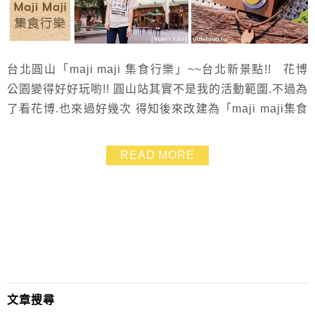
台北圓山「maji maji 集食行樂」~~台北新景點!! 花博
公園變得好好玩喲!! 圓山站其實不是我的活動範圍.不過為
了看花博.也來過好幾次 得知後來改建為「maji maji集食
行樂」有吃有玩又得拍照.完全就是我的旅遊路線~~ 跟姐
妹們約好就來逛逛囉~~ 小西瓜還免費坐了旋轉木馬兩次.
READ MORE
樂翻了 ❤
文章搜尋