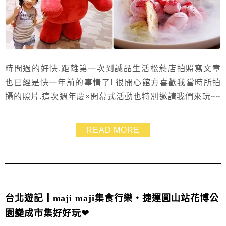
時間過的好快.距離第一次到誠品生活松菸店拍照寫文章
也已經是快一年前的事情了! 很開心館方喜歡我當時所拍
攝的照片.這次週年慶×開幕式活動也特別邀請我們來玩~~
週年慶以【文創‧運動家】為主題~~各類與藝術、運動、
文創相關活動都很精彩 當天我們用身體當畫筆完成巨幅
READ MORE
畫作、見到可愛小鹿貝比、參與啤酒分享會以及夢想市
集、月光電影院 這些活動都很精彩~~ 趁活動期間來走走
肯定會有很多收獲的!
台北遊記┃maji maji集食行樂‧捷運圓山站花博公
園變成市集好好玩❤