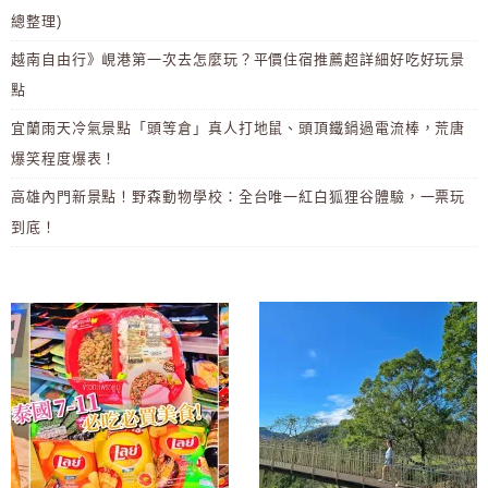
總整理)
越南自由行》峴港第一次去怎麼玩？平價住宿推薦超詳細好吃好玩景
點
宜蘭雨天冷氣景點「頭等倉」真人打地鼠、頭頂鐵鍋過電流棒，荒唐
爆笑程度爆表！
高雄內門新景點！野森動物學校：全台唯一紅白狐狸谷體驗，一票玩
到底！