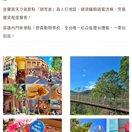
宜蘭雨天冷氣景點「頭等倉」真人打地鼠、頭頂鐵鍋過電流棒，荒唐
爆笑程度爆表！
高雄內門新景點！野森動物學校：全台唯一紅白狐狸谷體驗，一票玩
到底！