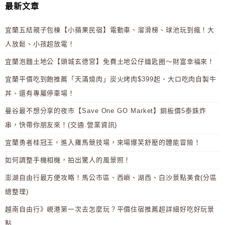
最新文章
宜蘭五結親子包棟【小蘋果民宿】電動車、溜滑梯、球池玩到瘋！大
人放鬆、小孩超放電！
宜蘭泡麵土地公【頭城玄德宮】免費土地公仔鑰匙圈～財富幸福來！
宜蘭平價吃到飽推薦「天滿燒肉」炭火烤肉$399起、大口吃肉自製牛
丼、還有專屬停車場！
曼谷最不想分享的夜市【Save One GO Market】銅板價5泰銖炸
串，快帶你朋友來！(交通.營業資訊)
宜蘭勇者桂冠王，進入羅馬競技場，來場爆笑舒壓的體能冒險！
如何調整手機相機，拍出驚人的風景照！
澎湖自由行最方便攻略！馬公市區、西嶼、湖西、白沙景點美食(分區
總整理)
越南自由行》峴港第一次去怎麼玩？平價住宿推薦超詳細好吃好玩景
點