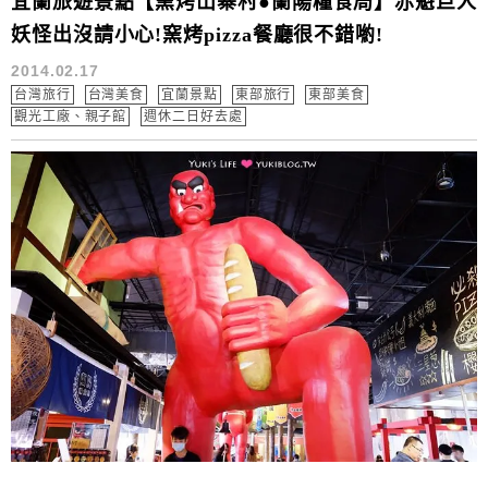
宜蘭旅遊景點【窯烤山寨村●蘭陽糧食局】赤魁巨人
妖怪出沒請小心!窯烤pizza餐廳很不錯喲!
2014.02.17
台灣旅行
台灣美食
宜蘭景點
東部旅行
東部美食
觀光工廠、親子館
週休二日好去處