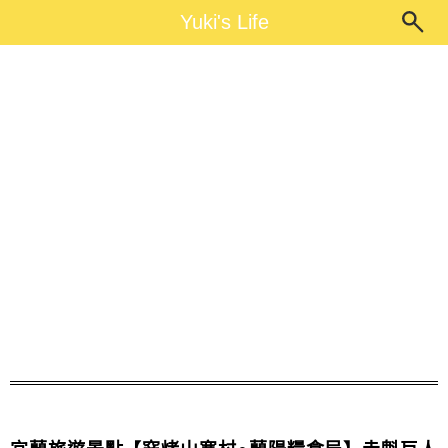
Main Menu
Yuki's Life
Yuki's Life
巨人