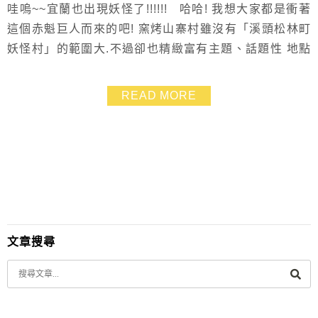
哇嗚~~宜蘭也出現妖怪了!!!!!! 哈哈! 我想大家都是衝著
這個赤魁巨人而來的吧! 窯烤山寨村雖沒有「溪頭松林町
妖怪村」的範圍大.不過卻也精緻富有主題、話題性 地點
位於試吃相當大方的「亞典密碼館」旁腹地頗大.停車不
是問題! 這裡除了有好拍的場景.好買的伴手禮.更有好吃的
READ MORE
窯烤pizza喲~~餐點都很不錯 ^______^
文章搜尋