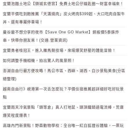
宜蘭泡麵土地公【頭城玄德宮】免費土地公仔鑰匙圈～財富幸福來！
宜蘭平價吃到飽推薦「天滿燒肉」炭火烤肉$399起、大口吃肉自製牛
丼、還有專屬停車場！
曼谷最不想分享的夜市【Save One GO Market】銅板價5泰銖炸
串，快帶你朋友來！(交通.營業資訊)
宜蘭勇者桂冠王，進入羅馬競技場，來場爆笑舒壓的體能冒險！
如何調整手機相機，拍出驚人的風景照！
澎湖自由行最方便攻略！馬公市區、西嶼、湖西、白沙景點美食(分區
總整理)
越南自由行》峴港第一次去怎麼玩？平價住宿推薦超詳細好吃好玩景
點
宜蘭雨天冷氣景點「頭等倉」真人打地鼠、頭頂鐵鍋過電流棒，荒唐
爆笑程度爆表！
高雄內門新景點！野森動物學校：全台唯一紅白狐狸谷體驗，一票玩