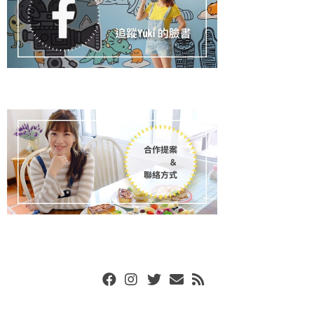
Facebook
Instgram
Twitter
Email
RSS