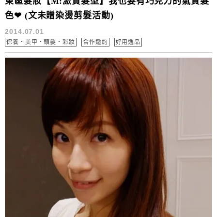
東區髮妝【M:激賞髮型】我也要有巧克力的氣質髮
色❤ (文未贈染燙剪髮活動)
2014.07.01
保養‧美甲‧頭髮‧彩妝
合作邀約
好用逸品