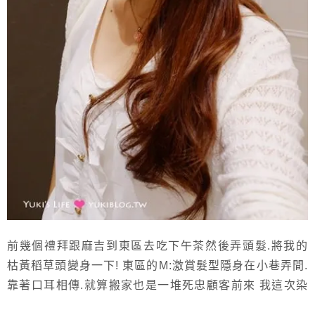
前幾個禮拜跟麻吉到東區去吃下午茶然後弄頭髮.將我的
枯黃稻草頭變身一下! 東區的M:激賞髮型隱身在小巷弄間.
靠著口耳相傳.就算搬家也是一堆死忠顧客前來 我這次染
的顏色比較像是深巧克力色.有點點黑又帶點咖啡色 經過