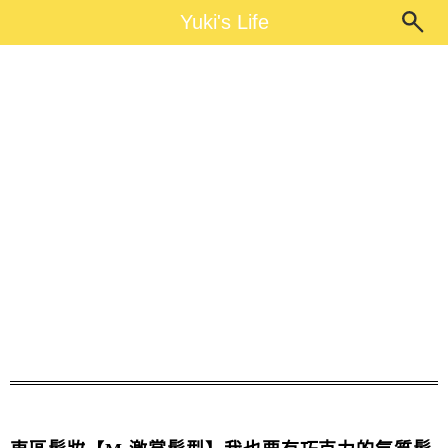
Main Menu
Yuki's Life
Yuki's Life
巧克力色