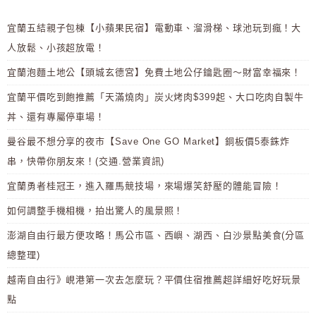
宜蘭五結親子包棟【小蘋果民宿】電動車、溜滑梯、球池玩到瘋！大
人放鬆、小孩超放電！
宜蘭泡麵土地公【頭城玄德宮】免費土地公仔鑰匙圈～財富幸福來！
宜蘭平價吃到飽推薦「天滿燒肉」炭火烤肉$399起、大口吃肉自製牛
丼、還有專屬停車場！
曼谷最不想分享的夜市【Save One GO Market】銅板價5泰銖炸
串，快帶你朋友來！(交通.營業資訊)
宜蘭勇者桂冠王，進入羅馬競技場，來場爆笑舒壓的體能冒險！
如何調整手機相機，拍出驚人的風景照！
澎湖自由行最方便攻略！馬公市區、西嶼、湖西、白沙景點美食(分區
總整理)
越南自由行》峴港第一次去怎麼玩？平價住宿推薦超詳細好吃好玩景
點