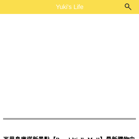
Main Menu
Yuki's Life
Yuki's Life
國際品牌