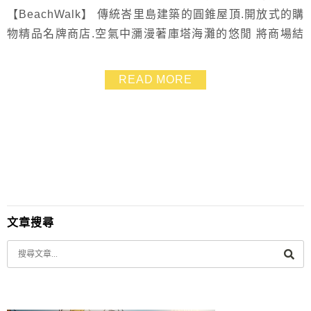
【BeachWalk】 傳統峇里島建築的圓錐屋頂.開放式的購
物精品名牌商店.空氣中瀰漫著庫塔海灘的悠閒 將商場結
合自然景觀~海景! 無疑是這間商場最大的優勢!! 在這裡逛
街不像一般的百貨商場那樣有壓迫感.寬敞的空間超適合
READ MORE
一家大小前來散步或是情侶約會 雖為血併新景點.但我們
卻悠閒的漫步其中.享受這樣輕鬆自在的時光~~
文章搜尋