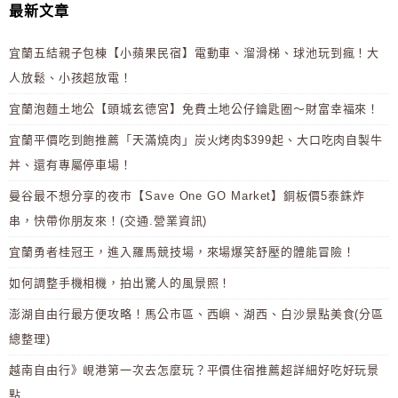
最新文章
宜蘭五結親子包棟【小蘋果民宿】電動車、溜滑梯、球池玩到瘋！大
人放鬆、小孩超放電！
宜蘭泡麵土地公【頭城玄德宮】免費土地公仔鑰匙圈～財富幸福來！
宜蘭平價吃到飽推薦「天滿燒肉」炭火烤肉$399起、大口吃肉自製牛
丼、還有專屬停車場！
曼谷最不想分享的夜市【Save One GO Market】銅板價5泰銖炸
串，快帶你朋友來！(交通.營業資訊)
宜蘭勇者桂冠王，進入羅馬競技場，來場爆笑舒壓的體能冒險！
如何調整手機相機，拍出驚人的風景照！
澎湖自由行最方便攻略！馬公市區、西嶼、湖西、白沙景點美食(分區
總整理)
越南自由行》峴港第一次去怎麼玩？平價住宿推薦超詳細好吃好玩景
點