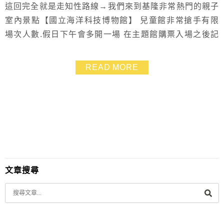
這回完全就是走知性路線→我們來到基隆非常熱門的親子
室內景點【國立海洋科技博物館】 兒童館非常搶手有限
場次人數.假日下午會多開一場 在主題館購票入場之後記
得先到一樓去排隊領兒童館預約票 如果單純想帶孩子來
戶跑跑跑跳跳也沒有什麼不可以.廣場夠大.可以耗掉不少
READ MORE
體力 XD 探索館就是免費入場的展館.吹吹冷氣.了解漁
業文化也蠻有趣 暑假到來.很多人還會選擇帶孩子來這裡
看場3D電影～～
文章搜尋