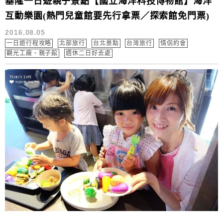
基隆一日遊親子景點【國立海洋科技博物館】海洋
互動樂園(熱門兒童館要先行拿票／探索館免門票)
2016.08.05
一日遊行程攻略
北部旅行
台北景點
台灣旅行
情侶約會
觀光工廠、親子館
週休二日好去處