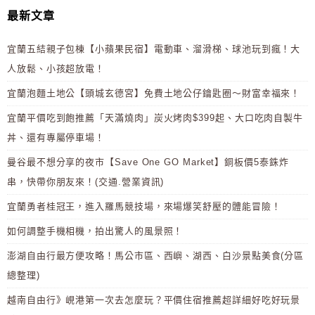
最新文章
宜蘭五結親子包棟【小蘋果民宿】電動車、溜滑梯、球池玩到瘋！大
人放鬆、小孩超放電！
宜蘭泡麵土地公【頭城玄德宮】免費土地公仔鑰匙圈～財富幸福來！
宜蘭平價吃到飽推薦「天滿燒肉」炭火烤肉$399起、大口吃肉自製牛
丼、還有專屬停車場！
曼谷最不想分享的夜市【Save One GO Market】銅板價5泰銖炸
串，快帶你朋友來！(交通.營業資訊)
宜蘭勇者桂冠王，進入羅馬競技場，來場爆笑舒壓的體能冒險！
如何調整手機相機，拍出驚人的風景照！
澎湖自由行最方便攻略！馬公市區、西嶼、湖西、白沙景點美食(分區
總整理)
越南自由行》峴港第一次去怎麼玩？平價住宿推薦超詳細好吃好玩景