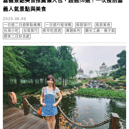
嘉義景點美食推薦懶人包，超過50選！一次搜刮嘉
義人氣景點與美食
2025.08.06
一日遊二日遊景點推薦
一日遊行程攻略
南部旅行
南部美食
台灣小吃
台灣旅行
夜市吃透透
專題系列
觀光工廠、親子館
週休二日好去處