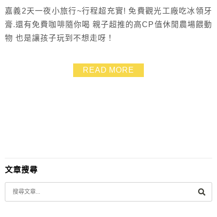
嘉義2天一夜小旅行~行程超充實! 免費觀光工廠吃冰領牙
膏.還有免費咖啡隨你喝 親子超推的高CP值休閒農場餵動
物 也是讓孩子玩到不想走呀！
READ MORE
文章搜尋