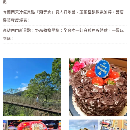
點
宜蘭雨天冷氣景點「頭等倉」真人打地鼠、頭頂鐵鍋過電流棒，荒唐
爆笑程度爆表！
高雄內門新景點！野森動物學校：全台唯一紅白狐狸谷體驗，一票玩
到底！