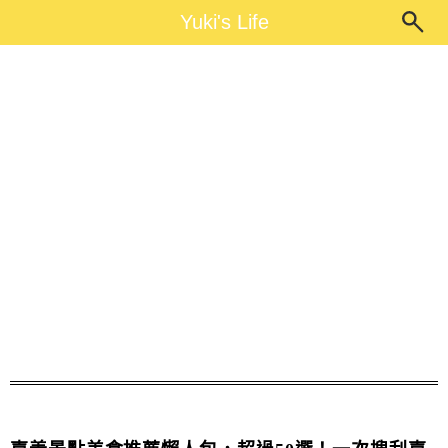
Main Menu
Yuki's Life
Yuki's Life
嘉義懶人包