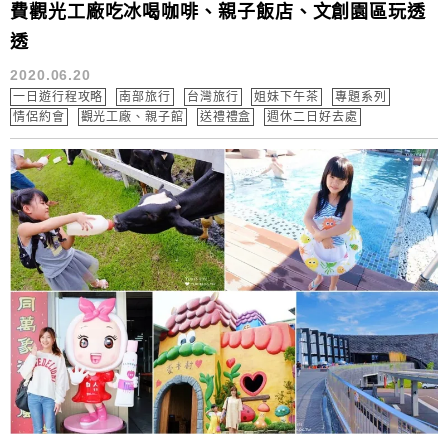
費觀光工廠吃冰喝咖啡、親子飯店、文創園區玩透
透
2020.06.20
一日遊行程攻略
南部旅行
台灣旅行
姐妹下午茶
專題系列
情侶約會
觀光工廠、親子館
送禮禮盒
週休二日好去處