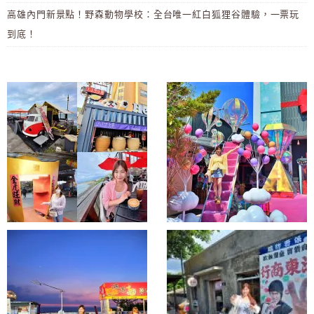
高雄內門新景點！野森動物學校：全台唯一紅白狐狸谷體驗，一票玩
到底！