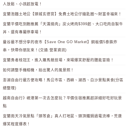
人放鬆、小孩超放電！
宜蘭泡麵土地公【頭城玄德宮】免費土地公仔鑰匙圈～財富幸福來！
宜蘭平價吃到飽推薦「天滿燒肉」炭火烤肉$399起、大口吃肉自製牛
丼、還有專屬停車場！
曼谷最不想分享的夜市【Save One GO Market】銅板價5泰銖炸
串，快帶你朋友來！(交通.營業資訊)
宜蘭勇者桂冠王，進入羅馬競技場，來場爆笑舒壓的體能冒險！
如何調整手機相機，拍出驚人的風景照！
澎湖自由行最方便攻略！馬公市區、西嶼、湖西、白沙景點美食(分區
總整理)
越南自由行》峴港第一次去怎麼玩？平價住宿推薦超詳細好吃好玩景
點
宜蘭雨天冷氣景點「頭等倉」真人打地鼠、頭頂鐵鍋過電流棒，荒唐
爆笑程度爆表！