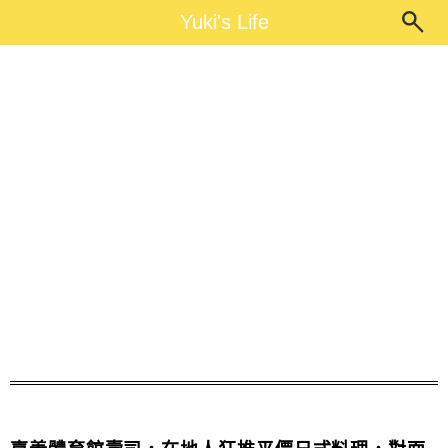
Main Menu
Yuki's Life
Yuki's Life
嘉義壽司推薦