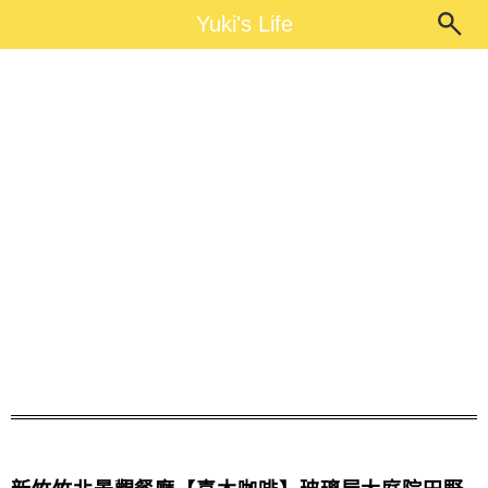
Main Menu
Yuki's Life
Yuki's Life
喜木咖啡