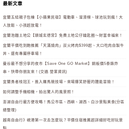
最新文章
宜蘭五結親子包棟【小蘋果民宿】電動車、溜滑梯、球池玩到瘋！大
人放鬆、小孩超放電！
宜蘭泡麵土地公【頭城玄德宮】免費土地公仔鑰匙圈～財富幸福來！
宜蘭平價吃到飽推薦「天滿燒肉」炭火烤肉$399起、大口吃肉自製牛
丼、還有專屬停車場！
曼谷最不想分享的夜市【Save One GO Market】銅板價5泰銖炸
串，快帶你朋友來！(交通.營業資訊)
宜蘭勇者桂冠王，進入羅馬競技場，來場爆笑舒壓的體能冒險！
如何調整手機相機，拍出驚人的風景照！
澎湖自由行最方便攻略！馬公市區、西嶼、湖西、白沙景點美食(分區
總整理)
越南自由行》峴港第一次去怎麼玩？平價住宿推薦超詳細好吃好玩景
點