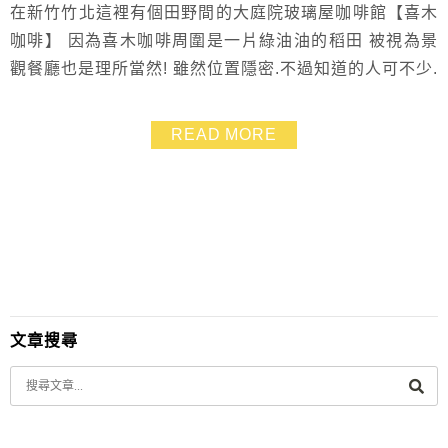
在新竹竹北這裡有個田野間的大庭院玻璃屋咖啡館【喜木
咖啡】 因為喜木咖啡周圍是一片綠油油的稻田 被視為景
觀餐廳也是理所當然! 雖然位置隱密.不過知道的人可不少.
許多親子族群都很愛帶小朋友來跑跳玩耍 大人們則是可
以坐在挑高且充滿陽光的玻璃屋內喝咖啡~放空一下❤ 望
READ MORE
著窗外的稻田.有種慢活的度假氛圍 我覺得就算是雨天前
來.也會別有一番風味 📍景點資訊 喜木咖啡 地址：新竹縣
竹北市鳳岡路二段422號 電話：...
文章搜尋