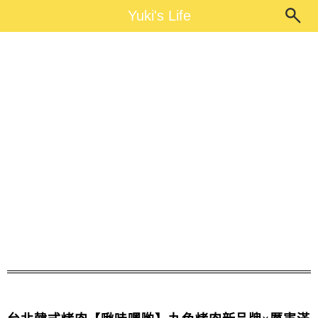
Main Menu
Yuki's Life
Yuki's Life
啾哇嘿喲