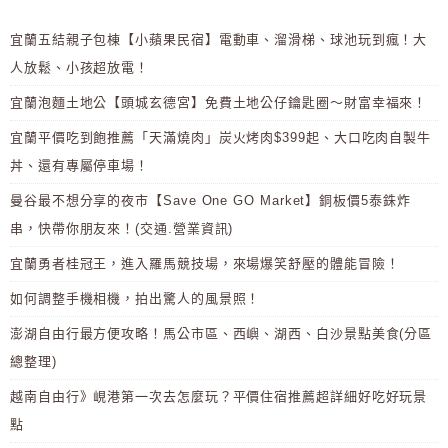
宜蘭五結親子包棟【小蘋果民宿】電動車、溜滑梯、球池玩到瘋！大
人放鬆、小孩超放電！
宜蘭泡麵土地公【頭城玄德宮】免費土地公仔鑰匙圈～財富幸福來！
宜蘭平價吃到飽推薦「天滿燒肉」炭火烤肉$399起、大口吃肉自製牛
丼、還有專屬停車場！
曼谷最不想分享的夜市【Save One GO Market】銅板價5泰銖炸
串，快帶你朋友來！(交通.營業資訊)
宜蘭勇者桂冠王，進入羅馬競技場，來場爆笑舒壓的體能冒險！
如何調整手機相機，拍出驚人的風景照！
澎湖自由行最方便攻略！馬公市區、西嶼、湖西、白沙景點美食(分區
總整理)
越南自由行》峴港第一次去怎麼玩？平價住宿推薦超詳細好吃好玩景
點