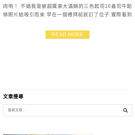
肉喲！ 不過我是被超厲害大滿鍋的三色起司10盎司牛助
條照片給吸引而來 早在一個禮拜前就訂了位子.實際看到
滿滿三色起司牛助條鍋真的是有被嚇到.吃到最後起司也
沒能全部消滅 而12碟小菜排了整桌也是很酷.真的有種來
READ MORE
到韓國吃烤肉的feel啦~~ 新開幕沒多久的「啾哇嘿喲」
是韓文中「喜歡」的意思 因為唸起來很有趣.我們邊吃就
邊唸店名좋아해요.連小西瓜都學起來...
文章搜尋