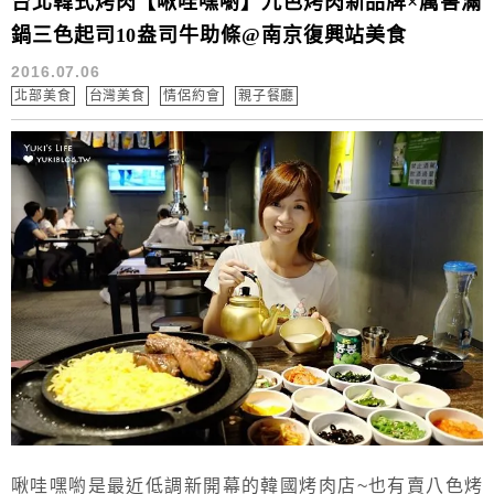
台北韓式烤肉【啾哇嘿喲】九色烤肉新品牌×厲害滿
鍋三色起司10盎司牛助條@南京復興站美食
2016.07.06
北部美食
台灣美食
情侶約會
親子餐廳
啾哇嘿喲是最近低調新開幕的韓國烤肉店~也有賣八色烤