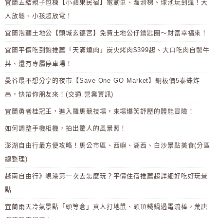
宜蘭五結親子包棟【小蘋果民宿】電動車、溜滑梯、球池玩到瘋！大
人放鬆、小孩超放電！
宜蘭泡麵土地公【頭城玄德宮】免費土地公仔鑰匙圈～財富幸福來！
宜蘭平價吃到飽推薦「天滿燒肉」炭火烤肉$399起、大口吃肉自製牛
丼、還有專屬停車場！
曼谷最不想分享的夜市【Save One GO Market】銅板價5泰銖炸
串，快帶你朋友來！(交通.營業資訊)
宜蘭勇者桂冠王，進入羅馬競技場，來場爆笑舒壓的體能冒險！
如何調整手機相機，拍出驚人的風景照！
澎湖自由行最方便攻略！馬公市區、西嶼、湖西、白沙景點美食(分區
總整理)
越南自由行》峴港第一次去怎麼玩？平價住宿推薦超詳細好吃好玩景
點
宜蘭雨天冷氣景點「頭等倉」真人打地鼠、頭頂鐵鍋過電流棒，荒唐