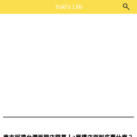
Main Menu
Yuki's Life
Yuki's Life
唐吉訶德交通