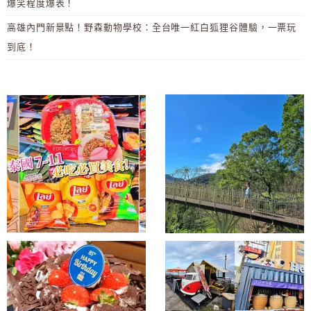
爆笑程度爆表！
高雄內門新景點！野森動物學校：全台唯一紅白狐狸谷體驗，一票玩
到底！