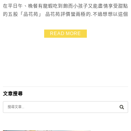
在平日午、晚餐有龍蝦吃到飽而小孩子又能盡情享受甜點
的五股「品花苑」 品花苑評價蠻兩極的.不過想想以這個
價位可以吃到龍蝦的話好像還蠻值得一試 所以大家商量
商量就衝囉~~~ 這次弟妹做了不少功課.先是上網查詢餐
READ MORE
券價格.又比對了官網的線上訂位系統 線上訂位系統似乎
是比較方便.免收10%服務費 如果有需要的朋友.建議也可
以直接線上訂位方便很多 不過龍...
文章搜尋