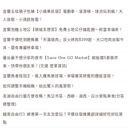
宜蘭五結親子包棟【小蘋果民宿】電動車、溜滑梯、球池玩到瘋！大
人放鬆、小孩超放電！
宜蘭泡麵土地公【頭城玄德宮】免費土地公仔鑰匙圈～財富幸福來！
宜蘭平價吃到飽推薦「天滿燒肉」炭火烤肉$399起、大口吃肉自製牛
丼、還有專屬停車場！
曼谷最不想分享的夜市【Save One GO Market】銅板價5泰銖炸
串，快帶你朋友來！(交通.營業資訊)
宜蘭勇者桂冠王，進入羅馬競技場，來場爆笑舒壓的體能冒險！
如何調整手機相機，拍出驚人的風景照！
澎湖自由行最方便攻略！馬公市區、西嶼、湖西、白沙景點美食(分區
總整理)
越南自由行》峴港第一次去怎麼玩？平價住宿推薦超詳細好吃好玩景
點