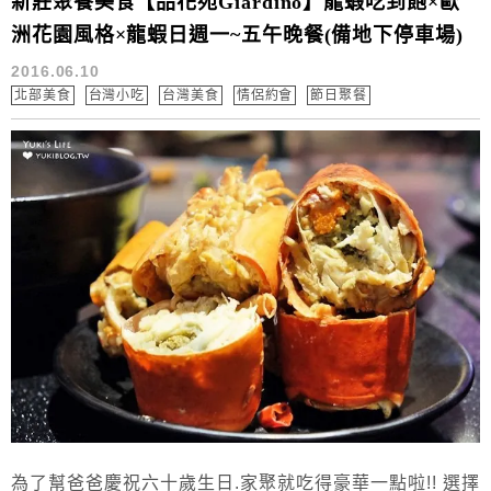
新莊聚餐美食【品花苑Giardino】龍蝦吃到飽×歐
洲花園風格×龍蝦日週一~五午晚餐(備地下停車場)
2016.06.10
北部美食
台灣小吃
台灣美食
情侶約會
節日聚餐
為了幫爸爸慶祝六十歲生日.家聚就吃得豪華一點啦!! 選擇