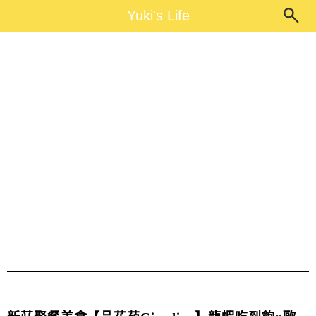
Main Menu
Yuki's Life
Yuki's Life
品花苑食記