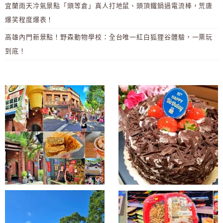
宜蘭雨天冷氣景點「頭等倉」真人打地鼠、頭頂鐵鍋過電流棒，荒唐
爆笑程度爆表！
高雄內門新景點！野森動物學校：全台唯一紅白狐狸谷體驗，一票玩
到底！